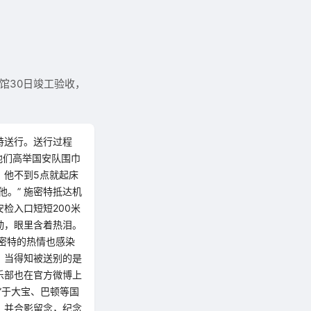
馆30日竣工验收，
特送行。送行过程
他们高举国安队围巾
，他不到5点就起床
。” 施密特抵达机
检入口短短200米
动，眼里含着热泪。
密特的热情也感染
，当得知被送别的是
乐部也在官方微博上
”于大宝、巴顿等国
，并合影留念，纪念