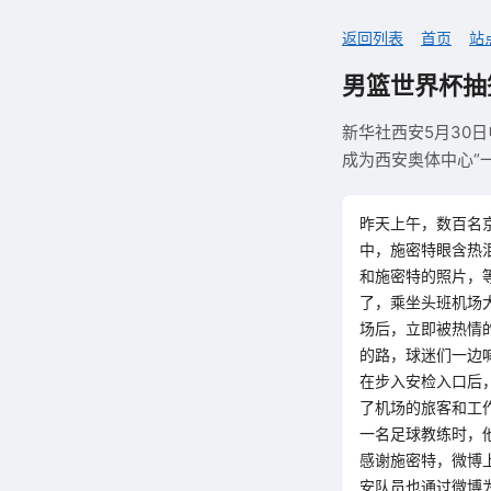
返回列表
首页
站
男篮世界杯抽
新华社西安5月30
成为西安奥体中心“
昨天上午，数百名
中，施密特眼含热
和施密特的照片，
了，乘坐头班机场
场后，立即被热情
的路，球迷们一边
在步入安检入口后
了机场的旅客和工
一名足球教练时，
感谢施密特，微博
安队员也通过微博