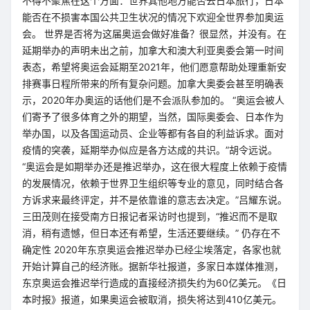
不得不聚焦在这个方面：世界其他地方能否去日本旅行，日本
能否在不损害本国公共卫生状况的情况下欢迎全世界参加奥运
会。 世界是否将为这届奥运会做好准备？很显然，并没有。在
延期举办的声明未出之前，加拿大和澳大利亚奥委会第一时间
表态，希望将奥运会延期至2021年，他们愿意帮助处理重新安
排赛事日程所带来的所有复杂问题。加拿大奥委会甚至明确表
示，2020年办奥运的话他们是不会派队参加的。 “奥运会被人
们寄予了很多体育之外的期望，当然，国际奥委会、日本作为
举办国，以及各国运动员、企业等都有各自的利益诉求。面对
疫情的突袭，延期举办似应是各方达成的共识。”胡令远说。
“奥运会是如期举办还是推迟举办，这在很大程度上依赖于疫情
的发展情况，依赖于世界卫生组织等专业的意见，同时结合各
方诉求来最终评定，并不是依靠谁的意志去决定。”吕耀东说。
三田茂则在接受南方日报记者采访时也提到，“推迟而不是取
消，稍有遗憾，但日本还有希望，生活还要继续。” 仍存在不
确定性 2020年东京奥运会推迟举办已经尘埃落定，各家也就
开始计算自己的经济账。据新华社报道，多家日本媒体推测，
东京奥运会推迟举行造成的直接经济损失约为60亿美元。《日
本时报》报道，如果奥运会被取消，损失将达到410亿美元。