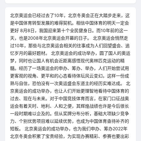
北京奥运会已经过去了10年，北京冬奥会正在大踏步走来，这
是中国体育转型发展的难得契机。相信中国体育的明天一定会
更好 8月8日，我国迎来第十个全民健身日。而10年前的这一
天，也是2008年北京奥运会开幕的日子。 北京奥运会悄然走
过10年，那些与北京奥运会相关的往事成为人们回望盛会、追
忆岁月的最好题材。 北京奥运会的成功举办，圆了国人的奥运
梦，同时也让国人有机会近距离感悟现代奥林匹克运动的精
髓。经历了一场奥运会的申办、筹办、举办，人们开始尝试用
更客观的视角、更平和的心态看待体坛风云变幻。这样一份成
熟与自信，恐怕没有一次奥运盛会东道主的经历实难达成。 北
京奥运会的成功举办，也让人们开始更理智地看待中国体育的
过去、现在与未来。对于中国竞技体育而言，在家门口征战奥
运会有着天时、地利、人和之便，其辉煌战绩也许是今后很长
一段时期难以企及的。但从奖牌分布分析，基础大项缺少竞争
力、个别优势项目难以延续优势，也成为中国体育亟待补齐的
短板。 北京奥运会的成功举办，也为我们申办、筹办2022年
北京冬奥会积累了宝贵经验，为实现办赛精彩、参赛也要出彩