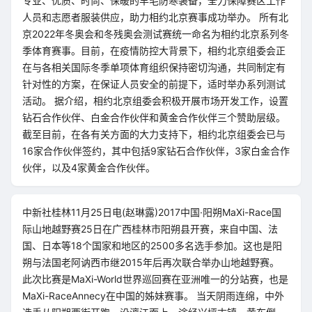
专业、优质、时尚、保暖的羊毛防寒装备，全力保障赛区工作
人员和志愿者服装供应，助力相约北京赛事成功举办。 所有北
京2022年冬奥会和冬残奥会测试赛统一命名为相约北京系列冬
季体育赛事。目前，在疫情防控大背景下，相约北京组委会正
在与各相关国际冬季单项体育组织保持密切沟通，共同制定有
针对性的方案，在保证人员安全的前提下，适时举办系列测试
活动。 据介绍，相约北京组委会积极开展市场开发工作，设置
钻石合作伙伴、白金合作伙伴和黄金合作伙伴三个赞助层级。
截至目前，在各有关方面的大力支持下，相约北京组委会已与
16家合作伙伴签约，其中包括9家钻石合作伙伴，3家白金合作
伙伴，以及4家黄金合作伙伴。
中新社桂林11月25日电(赵琳露)2017中国·阳朔MaXi-Race国
际山地越野赛25日在广西桂林市阳朔县开赛，来自中国、法
国、日本等18个国家和地区的2500多名选手参加。这也是阳
朔与法国老阿讷西市继2015年后再次联合举办山地越野赛。
此次比赛是MaXi-World世界巡回赛在亚洲唯一的分站赛，也是
MaXi-RaceAnnecy在中国的姊妹赛事。 当天阴雨连绵，中外