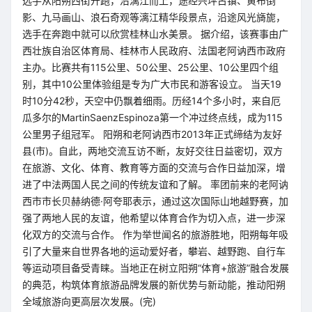
选手从阳朔西街开跑，沿漓江而上，途经兴坪古镇、黄布倒
影、九马画山、浪石奇观等漓江精华段景点，沿途风光旖旎，
选手在奔跑中就可以欣赏桂林山水美景。 据介绍，该赛事由广
西壮族自治区体育局、桂林市人民政府、法国老阿讷西市政府
主办。比赛共有115公里、50公里、25公里、10公里四个组
别，其中10公里体验组是专为广大市民和游客设立。 当天19
时10分42秒，天空中仍飘着细雨。历经14个多小时，来自厄
瓜多尔的MartinSaenzEspinoza第一个冲过终点线，成为115
公里男子组冠军。 阳朔和老阿讷西市2013年正式缔结为友好
县(市)。自此，两地交流互访不断，友好交往日益密切，双方
在旅游、文化、体育、教育等方面的交流与合作日益加深，增
进了中法两国人民之间的传统友谊和了解。 率团前来的老阿讷
西市市长贝赫纳德·阿夸耶表示，通过这次国际山地越野赛，加
强了两地人民的友谊，他希望以体育合作为切入点，进一步深
化双方的交流与合作。 作为举世闻名的旅游胜地，阳朔每年吸
引了大量来自世界各地的运动爱好者，攀岩、越野跑、自行车
等运动项目备受青睐。当地正在树立阳朔“体育+旅游”融合发展
的典范，构筑体育旅游品牌发展的新优势与新动能，推动阳朔
全域旅游向更高层次发展。(完)