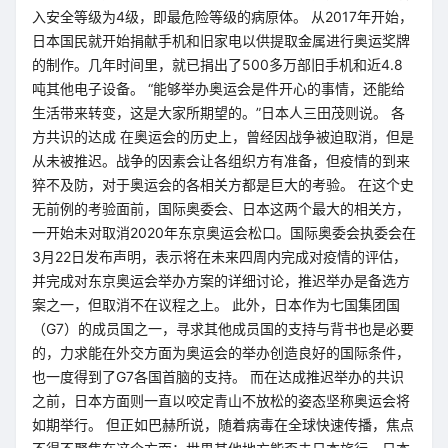
入安全等级为4级，即最危险等级的病原体。 从2017年开始，
日本国民就开始捐献手机和旧家电以供提取金属进行奥运奖牌
的制作。几年时间里，就已捐出了500多万部旧手机和近4.8
吨其他电子设备。 “能够举办奥运会是件开心的事情，还能给
生活带来转变，这是大家所期望的。”日本人三田茂则说。 各
方共识的达成 在奥运会的历史上，曾经因战争被迫取消，但是
从未被推迟。战争的因素会让各组织方有准备，但疫情的到来
猝不及防，对于奥运会的各相关方都是巨大的考验。 在这个史
无前例的考验面前，国际奥委会、日本这两个最大的相关方，
一开始未对取消2020年东京奥运会松口。国际奥委会执委会在
3月22日发布声明，表示将在未来四周内完成对疫情的评估，
并完成对东京奥运会举办方案的详细讨论，推迟举办是备选方
案之一，但取消不在议程之上。 此外，日本作为七国集团国
（G7）的成员国之一，寻求其他成员国的支持与背书也是必要
的，力求能在外交方面为奥运会的举办创造良好的国际条件，
也一度得到了G7各国首脑的支持。 而在达成推迟举办的共识
之前，日本方面则一直以咬定青山不放松的姿态坚称奥运会将
如期举行。 但正如巴赫所说，随着病毒在全球快速传播，焦点