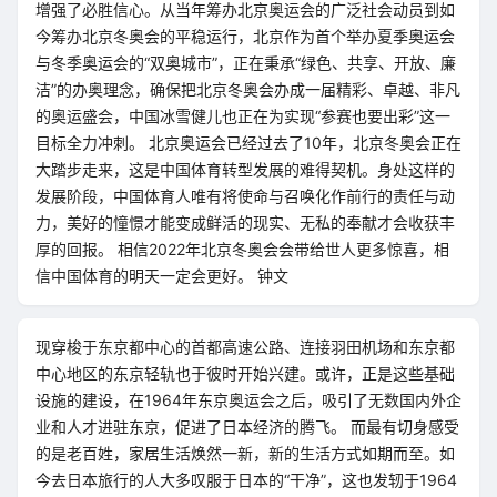
增强了必胜信心。从当年筹办北京奥运会的广泛社会动员到如
今筹办北京冬奥会的平稳运行，北京作为首个举办夏季奥运会
与冬季奥运会的“双奥城市”，正在秉承“绿色、共享、开放、廉
洁”的办奥理念，确保把北京冬奥会办成一届精彩、卓越、非凡
的奥运盛会，中国冰雪健儿也正在为实现“参赛也要出彩”这一
目标全力冲刺。 北京奥运会已经过去了10年，北京冬奥会正在
大踏步走来，这是中国体育转型发展的难得契机。身处这样的
发展阶段，中国体育人唯有将使命与召唤化作前行的责任与动
力，美好的憧憬才能变成鲜活的现实、无私的奉献才会收获丰
厚的回报。 相信2022年北京冬奥会会带给世人更多惊喜，相
信中国体育的明天一定会更好。 钟文
现穿梭于东京都中心的首都高速公路、连接羽田机场和东京都
中心地区的东京轻轨也于彼时开始兴建。或许，正是这些基础
设施的建设，在1964年东京奥运会之后，吸引了无数国内外企
业和人才进驻东京，促进了日本经济的腾飞。 而最有切身感受
的是老百姓，家居生活焕然一新，新的生活方式如期而至。如
今去日本旅行的人大多叹服于日本的“干净”，这也发轫于1964