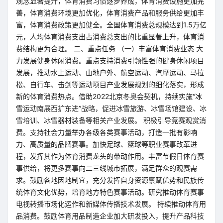
观念显著提升，体育消费习惯逐步养成，体育消费设施更加完
善，体育消费环境更加优化，体育消费产品和服务供给更加丰
富，体育消费政策更加健全。全国体育消费总规模达到1.5万亿
元，人均体育消费支出占消费总支出的比重显著上升，体育消
费结构更为合理。 二、重点任务 （一）丰富体育消费业态 大
力发展健身休闲消费。重点支持消费引领性强的健身休闲项目
发展，推动水上运动、山地户外、航空运动、汽摩运动、马拉
松、自行车、击剑等运动项目产业发展规划的细化落实，形成
新的体育消费热点。借助2022北京冬奥会契机，持续实施“冰
雪运动南展西扩东进”战略，促进冰雪旅游、冰雪场馆建设、冰
雪培训、冰雪器材装备等相关产业发展。 积极引导竞赛观赏消
费。支持社会力量举办各级各类赛事活动，打造一批有影响
力、高质量的品牌赛事。加快足球、篮球等职业赛事改革进
程，发挥其作为体育消费龙头的带动作用。丰富节假日体育赛
事供给，将更多赛事向二三线城市拓展，满足群众的观赛需
求。鼓励各地因地制宜，充分发挥自身资源禀赋优势和民族传
统体育文化优势，培育地方特色赛事活动。研究推动体育赛事
电视转播市场化运作和新媒体传播技术发展。 持续推动体育用
品消费。鼓励体育用品制造企业加大研发投入，提升产品科技