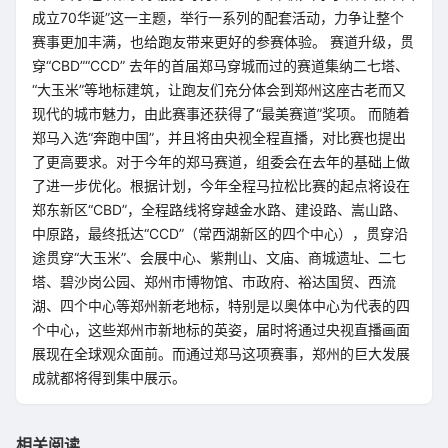
成立70华诞”这一主题，举行一系列的配套活动，力争让整个
赛事更加丰满，也给跑友带来更好的参赛体验。 赛道升级，贯
穿“CBD”“CCD” 去年的首届郑马穿城而过的赛道集纳二七塔、
“大玉米”等地标建筑，让跑友们充分体会到郑州这座古老而又
现代的城市魅力，由此赛事还获得了“最美赛道”奖项。 而随着
郑马入选“奔跑中国”，并且将由央视全程直播，对比赛也提出
了更高要求。对于今年的郑马赛道，组委会在去年的基础上做
了进一步优化。根据计划，今年全程马拉松比赛的起点将设在
郑东新区“CBD”，全程路线将穿越金水路、建设路、嵩山路、
中原路，最终抵达“CCD”（常西湖新区的四个中心），贯穿沿
途贯穿“大玉米”、会展中心、紫荆山、文庙、商城遗址、二七
塔、碧沙岗公园、郑州市博物馆、市政府、裕达国贸、西流
湖、四个中心等郑州新老地标，特别是以奥体中心为代表的四
个中心，这些郑州市新地标的英姿，届时将通过央视直播画面
展现在全球观众面前。而通过郑马这项赛事，郑州的巨大发展
成就都将得到集中展示。
相关阅读