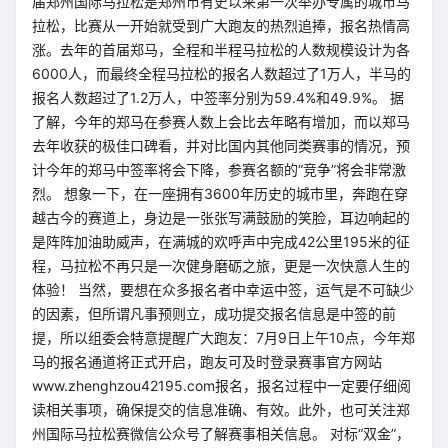
届郑州国际马拉松是郑州市有史以来第一次举办专属的城市马
拉松，比赛从一开始就受到广大跑友的热烈追捧，报名热情高
涨。去年的首届郑马，全程和半程马拉松的人数规模设计为各
6000人，而最终全程马拉松的报名人数超过了1万人，半马的
报名人数超过了1.2万人，中签率分别为59.4%和49.9%。 据
了解，今年的郑马在参赛人数上会比去年略有增加，而以郑马
去年收获的极佳口碑看，并对比国内其他同类赛事的情况，预
计今年的郑马中签率将会下降，参赛名额的“竞争”将会非常激
烈。 想象一下，在一座拥有3600年历史的城市里，奔跑在穿
越古今的赛道上，身边是一张张写满鼓励的笑脸，耳边响起的
是阵阵加油助威声，在满城的欢呼声中完成42公里195米的征
程，马拉松不再只是一次健身磨砺之旅，更是一次快意人生的
体验！ 当然，要想在众多报名者中幸运中签，运气是不可缺少
的因素，但所谓凡事预则立，成功提交报名信息是中签的前
提，所以组委会特意提醒广大跑友：7月9日上午10点，今年郑
马的报名通道将正式开启，跑友可及时登录赛事官方网站
www.zhenghzou42195.com报名，报名过程中一定要仔细阅
读相关事项，确保提交的信息准确、有效。此外，也可关注郑
州国际马拉松赛微信公众号了解赛事相关信息。 对标“双金”，