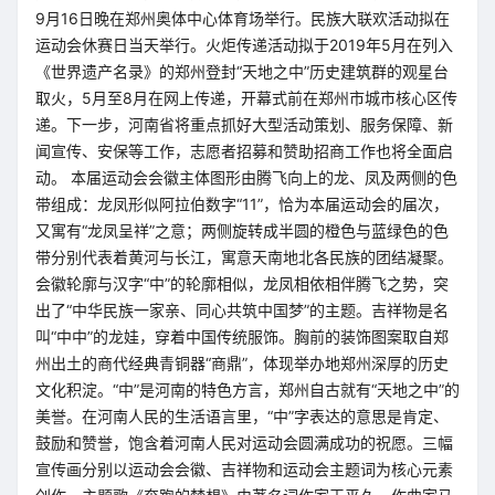
9月16日晚在郑州奥体中心体育场举行。民族大联欢活动拟在
运动会休赛日当天举行。火炬传递活动拟于2019年5月在列入
《世界遗产名录》的郑州登封“天地之中”历史建筑群的观星台
取火，5月至8月在网上传递，开幕式前在郑州市城市核心区传
递。下一步，河南省将重点抓好大型活动策划、服务保障、新
闻宣传、安保等工作，志愿者招募和赞助招商工作也将全面启
动。 本届运动会会徽主体图形由腾飞向上的龙、凤及两侧的色
带组成：龙凤形似阿拉伯数字“11”，恰为本届运动会的届次，
又寓有“龙凤呈祥”之意；两侧旋转成半圆的橙色与蓝绿色的色
带分别代表着黄河与长江，寓意天南地北各民族的团结凝聚。
会徽轮廓与汉字“中”的轮廓相似，龙凤相依相伴腾飞之势，突
出了“中华民族一家亲、同心共筑中国梦”的主题。吉祥物是名
叫“中中”的龙娃，穿着中国传统服饰。胸前的装饰图案取自郑
州出土的商代经典青铜器“商鼎”，体现举办地郑州深厚的历史
文化积淀。“中”是河南的特色方言，郑州自古就有“天地之中”的
美誉。在河南人民的生活语言里，“中”字表达的意思是肯定、
鼓励和赞誉，饱含着河南人民对运动会圆满成功的祝愿。三幅
宣传画分别以运动会会徽、吉祥物和运动会主题词为核心元素