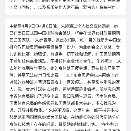
创作。主题歌《奔跑的梦想》由著名词作家王平久、作曲家马
上又（回族）、以及音乐制作人常石磊（蒙古族）联袂制作。
中新网4月9日电4月8日晚，朱婷通过个人社交媒体透露，她
已在当日正式跟中国排球协会确认，将会在世界女排联赛期间
回归国家队。 朱婷表示，她此次归队，唯一目的就是为中国女
排夺取巴黎奥运会参赛资格尽一份力，为此她会全力以赴，专
心训练比赛。她强调，为避免一切干扰和误解，在国家队期间
不参加任何商业活动，不接任何商业代言合作。 朱婷坦言，从
去年年底到今年春节，她的身体处于疲劳期，竞技状态严重下
滑，甚至无法应付日常比赛。 “加上东京奥运会以来网络上针
对我的各种流言蜚语蓄意攻击一直没停过，甚至影响到我的家
人，我一度对排球失去兴趣，希望远离是非纷扰，所以我向河
南省体育局提出了退役申请。得知我萌生退意，河南体育局、
国家体育总局的各级领导和国家队都非常关心，多次找我沟
通，开导并鼓励我。” 朱婷还透露，这两年来，郎平指导多次
鼓励她重回国家队继续为国征战，在她最低谷的时候帮她分析
身体和技术上存在的问题，督促她加强体能训练。 “在各种力