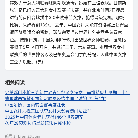
婷效力于意大利联赛球队斯坎迪奇，她屡有上佳表现。目前斯
坎迪奇已闯入意大利女排联赛半决赛，并在北京时间7日凌晨
进行的首回合比拼中3:0击败米兰女排，抢得晋级先机。那场
比赛，朱婷得到13分。 去年，中国女排未能在资格赛上获得直
通巴黎奥运会的资格，球队需要通过世界排名来竞争参赛席
位。 按照计划，中国女排将于5月出战世界女排联赛，据悉比
赛将于5月14日开启，共进行三周、六站赛事。本届世界女排
联赛后的世界排名涉及巴黎奥运会门票的分配，因此中国女排
需全力以赴。(完)
相关阅读
史梦瑶创步枪三姿新世界青年纪录
李铁案二审维持原判刑期二十年
德国球员捐款对抗新冠肺炎疫情
中国足球的“黑”与“白”
中国足协：国内转会窗再度延长
中国女排力挫美国队夺女排大奖赛澳门站亚军
2025年中国体育健儿获得146个世界冠军
久旺28预测技巧最新玩法在线体验
编号 2 · bisen28.com