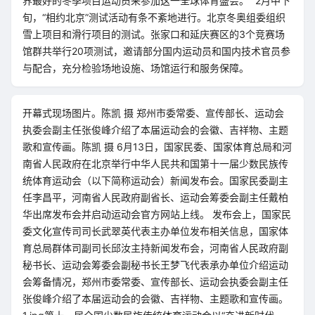
界最好的冬季项目运动员来参加这一全球体育盛会。” 2月中下
旬，“相约北京”测试活动有条不紊地进行。北京冬奥组委组织
雪上项目和滑行项目的测试。张家口和延庆赛区的3个竞赛场
馆群共举行20项测试，邀请部分国内运动员和国内技术官员参
与配合，充分检验场地设施、场馆运行和服务保障。
开幕式现场图片。陈凯 摄 郑州市委常委、宣传部长、运动会
执委会副主任张俊峰介绍了本届运动会的会徽、吉祥物、主题
歌和宣传画。陈凯 摄 6月13日，国家民委、国家体育总局和河
南省人民政府在北京举行中华人民共和国第十一届少数民族传
统体育运动会（以下简称运动会）新闻发布会。国家民委副主
任李昌平，河南省人民政府副省长、运动会筹委会副主任戴柏
华出席发布会并启动运动会官方网站上线。 发布会上，国家民
委文化宣传司司长武翠英代表主办单位发布相关信息，国家体
育总局群体司副司长邱汝主持新闻发布会，河南省人民政府副
秘书长、运动会筹委会副秘书长王梦飞代表承办单位介绍运动
会筹备情况，郑州市委常委、宣传部长、运动会执委会副主任
张俊峰介绍了本届运动会的会徽、吉祥物、主题歌和宣传画。