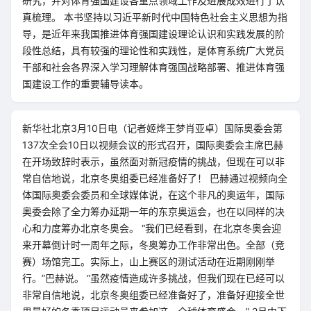
研究，并对体育强国建设各重点领域工作及进展成效进行了认
真梳理。 本书坚持以习近平新时代中国特色社会主义思想为指
导，是近年来我国推进体育强国建设理论认识和实践发展的阶
段性总结，具有较强的理论性和实践性，是体育系统广大党员
干部和社会各界深入学习理解体育强国战略部署、推进体育强
国建设工作的重要辅导读本。
新华社北京3月10日电（记者姬烨王梦肖亚卓）国际奥委会第
137次全会10日以视频会议的形式召开，国际奥委会主席巴赫
在开场致辞时表示，虽然面对新冠疫情的挑战，但现在可以非
常自信地说，北京冬奥组委已经准备好了！ 巴赫通过视频向全
体国际奥委会委员和全球媒体说，在这个非凡的奥运年，国际
奥委会除了全力筹办延期一年的东京奥运会，也在以同样的决
心和力度筹办北京冬奥会。 “我们已经看到，在北京冬奥会迎
来开幕倒计时一周年之际，冬奥筹办工作非常出色。全部（竞
赛）场馆完工。实际上，山上赛区的测试活动在近期刚刚举
行。”巴赫说。 “虽然疫情造成许多挑战，但我们现在已经可以
非常自信地说，北京冬奥组委已经准备好了，准备好迎接全世