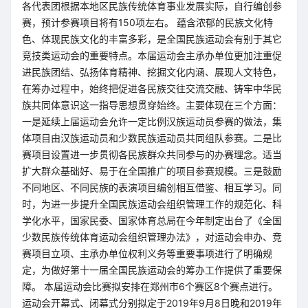
各代表团根据本地区民族传统体育事业发展实际，自行编创参
赛，预计参赛项目将有150项左右。 蕴含浓郁的民族文化特
色、体现民族文化的丰富多彩，是全国民族运动会有别于其它
竞技类运动会的重要特点。本届运动会主承办单位更加注重促
进民族团结、弘扬体育精神、挖掘文化内涵、展现人文特色，
在筹办过程中，始终把促进各民族交往交流交融、铸牢中华民
族共同体意识这一指导思想贯穿始终。主要体现在三个方面：
一是延续上届运动会允许一定比例汉族运动员参赛的做法，集
体项目由汉族运动员和少数民族运动员共同组队参赛。二是比
赛项目设置进一步贯彻各民族群众共同参与的办赛理念。适当
扩大群众基础好、易于在全国推广的项目参赛规模。三是鼓励
不同地区、不同民族的表演项目编创相互借鉴、相互学习。同
时，为进一步提升全国民族运动会组织管理工作的规范化、科
学化水平，国家民委、国家体育总局在今年制定出台了《全国
少数民族传统体育运动会组织管理办法》，对运动会申办、竞
赛项目立项、主承办单位权利义务等重要事项进行了明确规
定，为做好第十一届全国民族运动会的筹办工作提供了重要保
障。 本届运动会比赛拟安排在郑州市6个赛区8个赛点进行。
运动会开幕式、闭幕式分别拟定于2019年9月8日晚和2019年