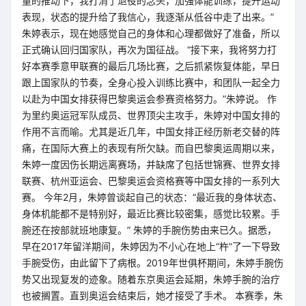
量的推动下，我打消了退役的念头，加强体能训练，提升运动
表现，状态的提升给了我信心，我逐渐从低谷中走了出来。”
朱婷表示，现在她感觉自己的身体和心理都做好了准备，所以
正式确认回归国家队，再次为国征战。 “接下来，我将努力打
好本赛季意甲联赛的最后几场比赛，之后抓紧恢复体能，早日
跟上国家队的节奏，全身心投入训练比赛中，和团队一起全力
以赴为中国女排获得巴黎奥运会参赛资格努力。”朱婷说。 作
为里约奥运冠军队成员、世界顶尖主攻手，朱婷对中国女排的
作用不言而喻。尤其是近几年，中国女排正经历新老交替的阵
痛，在国际大赛上的表现有所欠缺。而自巴黎奥运周期以来，
朱婷一度因伤长期远离赛场，并缺席了包括世锦赛、世界女排
联赛、杭州亚运会、巴黎奥运会资格赛等中国女排的一系列大
赛。 今年2月，朱婷曾谈起自己的状态：“最近我的身体状态、
身体机能都不是特别好，最近比赛比较密集，感觉比较累。手
腕还在按部就班地康复。” 朱婷的手腕伤势由来已久。据悉，
早在2017年留洋期间，朱婷因为不小心在地上“杵”了一下导致
手腕受伤，由此留下了病根。2019年世俱杯期间，朱婷手腕伤
势又出现复发的迹象。随着东京奥运会延期，朱婷手腕的治疗
也被搁置。直到奥运会结束后，她才接受了手术。 本赛季，朱