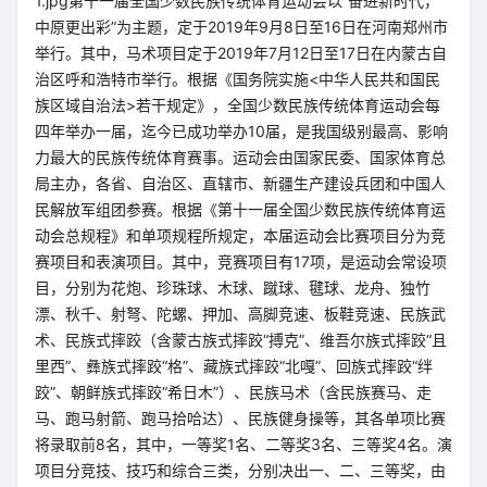
1.jpg第十一届全国少数民族传统体育运动会以“奋进新时代，
中原更出彩”为主题，定于2019年9月8日至16日在河南郑州市
举行。其中，马术项目定于2019年7月12日至17日在内蒙古自
治区呼和浩特市举行。根据《国务院实施<中华人民共和国民
族区域自治法>若干规定》，全国少数民族传统体育运动会每
四年举办一届，迄今已成功举办10届，是我国级别最高、影响
力最大的民族传统体育赛事。运动会由国家民委、国家体育总
局主办，各省、自治区、直辖市、新疆生产建设兵团和中国人
民解放军组团参赛。根据《第十一届全国少数民族传统体育运
动会总规程》和单项规程所规定，本届运动会比赛项目分为竞
赛项目和表演项目。其中，竞赛项目有17项，是运动会常设项
目，分别为花炮、珍珠球、木球、蹴球、毽球、龙舟、独竹
漂、秋千、射弩、陀螺、押加、高脚竞速、板鞋竞速、民族武
术、民族式摔跤（含蒙古族式摔跤“搏克”、维吾尔族式摔跤“且
里西”、彝族式摔跤“格”、藏族式摔跤“北嘎”、回族式摔跤“绊
跤”、朝鲜族式摔跤“希日木”）、民族马术（含民族赛马、走
马、跑马射箭、跑马拾哈达）、民族健身操等，其各单项比赛
将录取前8名，其中，一等奖1名、二等奖3名、三等奖4名。演
项目分竞技、技巧和综合三类，分别决出一、二、三等奖，由