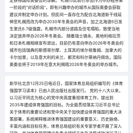
定获得国际奥委会的谅解。 札幌市此前已参加作为申办程序第
一阶段的“对话阶段”，即有兴趣申办的城市从国际奥委会获取
建议并制定申办计划。但民间一直存在为配合北海道新干线延
伸至札幌而改为申办2030年冬奥会的声音，加之北海道6日发
生里氏6.7级强震，札幌市内部分道路及住宅塌陷，致使当地
决定放弃申办2026年冬奥会。 随着瑞士锡永、奥地利格拉茨
和日本札幌相继宣布退出，目前仍有意向申办2026年冬奥会的
城市包括瑞典的斯德哥尔摩、土耳其的埃尔祖鲁姆、加拿大的
卡尔加里，以及意大利的米兰、都灵和科尔蒂纳丹佩佐。国际
奥委会将于2019年在意大利揭晓2026年冬奥会的举办城市。
新华社北京12月25日电近日，国家体育总局组织编写的《体育
强国学习读本》已由人民出版社出版发行。 党的十八大以来，
以习近平同志为核心的党中央高度重视体育工作，提出到
2035年建成体育强国的目标。为全面贯彻落实习近平总书记
关于体育的重要论述和党中央关于加快建设体育强国的重大决
策部署，系统阐释推进体育强国建设的重要意义、历史脉络、
丰富内涵和目标任务，体育总局组织有关专家学者开展了深入