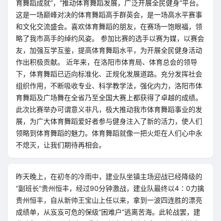
育舞蹈成就”，“推动体育舞蹈发展，广泛开展全民健身”平台。
这是一场巅峰对决的体育舞蹈高手群英会，是一场高水平赛事
和文化交流盛会。喜欢体育舞蹈的朋友，在赛场一饱眼福，领
略了我市高手的绰约风姿。 参加比赛的选手以赛为媒，以赛会
友，加强互学互鉴，提高体育舞蹈水平，为开展全民健身活动
作出积极贡献。 近年来，在洛阳市体育局、体育总会的领导
下，体育舞蹈已迈向标准化、正规化发展道路。充分发挥社会
组织作用，不断吸收专业、科学教学法，强化内力，洛阳市体
育舞蹈及广场舞在全省乃至全国大赛上都获得了卓越的成绩。
此次比赛举办可谓意义非凡，极大推动我市体育舞蹈事业的发
展，为广大体育舞蹈爱好者参与健身注入了新的活力，使人们
领略到体育舞蹈的魅力。体育舞蹈就像一把火炬在人们心中永
不熄灭，让我们期待再相会。
昨天晚上，在初冬的冷雨中，建业队坐镇主场迎战已经降级的
“副班长”贵州恒丰，经过90分钟激战，建业队最终以4∶0力擒
贵州恒丰，自从新帅王宝山上任以来，拿到一波四连胜的漂亮
成绩单，从岌岌可危的保级“困难户”逃离苦海。此轮战罢，建