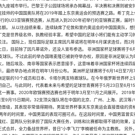
纳九座城市举行。巴黎王子公园球场将承办揭幕战，半决赛和决赛则被安排
克挂帅的中国国奥队将在2019年踏上东京奥运会的预选赛之路。希丁克
行的U23亚锦赛预选赛，从而进入到2020年初举行的亚锦赛正赛，届时1
名额。 从以往战绩来看，连续缺席了伦敦和里约奥运会的中国国奥队，想
丁克是世界级名帅，执教经验丰富，希望中国的足球小将们能有主动学习
关注。 国际上，现任国际足联主席因凡蒂诺将在明年6月谋求连任，而2月
止日，目前除了因凡蒂诺外，还没人宣布参选。 非洲国家杯足球赛将于6
4支球队。不过此前的举办国喀麦隆已被剥夺举办权，原因是非洲足联认为
大，随后埃及、南非等国家表示愿意接手，这意味着非洲国家杯将连续四
，最终举办地点将在明年1月份公布。 美洲杯足球赛将于6月14日至7月7
洲足联的10个成员和日本、卡塔尔两支特邀球队。在今年俄罗斯世界杯上
明自己。与此同时，代表着未来与希望的足球世青赛将于5月23日至6月1
一赛事。2020年欧锦赛预选赛也将于明年3月至11月之间展开。 201
日至9月15日期间，32支顶尖强队将在中国的北京、广州、上海、武汉等
动晋级，其表现非常值得期待。男篮世界杯事关东京奥运会直接晋级的资
一两年的时间里，中国男篮的表现可圈可点。在这段时间里，中国男篮曾实行
成红、蓝两队分别承担了国际大赛任务，训练和比赛都取得不错的效果，
正式合并，全力备战世界杯，昔日“小李飞刀”李楠被任命为主教练。 另外