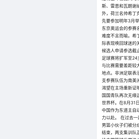
斯、雷恩和瓦朗谢
外，荷兰名帅希丁
先要参加明年3月举
东京奥运会的参赛
难度不言而喻。希
际表现唤回球迷的
候选人申请参选截
足球赛将扩军至2
与比赛需要差距较
地点。非洲足联表示
支参赛队伍为南美
渴望在主场重新证
国国青队再次无缘这
世界杯。在8月31
中国作为东道主自
力以赴。 在过去
男篮小伙子们被分
结束，两支集训队