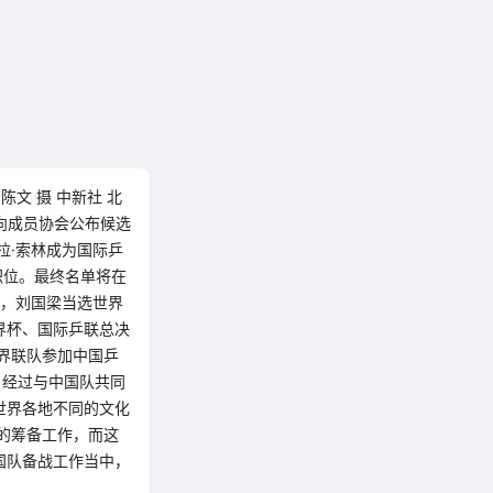
文 摄 中新社 北
向成员协会公布候选
拉·索林成为国际乒
职位。最终名单将在
月，刘国梁当选世界
界杯、国际乒联总决
界联队参加中国乒
，经过与中国队共同
世界各地不同的文化
的筹备工作，而这
国队备战工作当中，