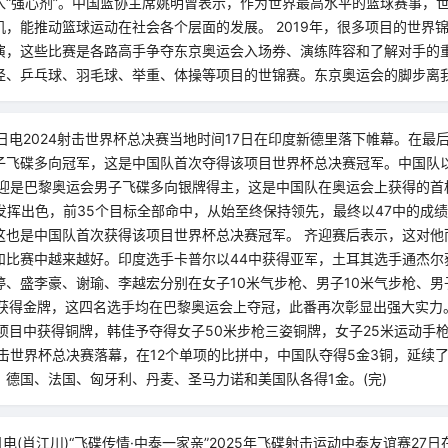
入“强心剂”。中国篮协主席姚明曾表示，作为世界最高水平的篮球赛事，
机，能推动篮球运动在社会各个层面的发展。 2019年，很多项目的世界
演，这些比赛是各路高手争夺东京奥运会入场券、演练阵容和了解对手的
径、乒乓球、羽毛球、举重、体操等项目的世锦赛。东京奥运会的脚步离
7日电2024射击世界杯总决赛当地时间17日在印度新德里落下帷幕。在最
子飞碟多向冠军，这是中国队首次夺得该项目世界杯总决赛冠军。中国队以
齐迎是巴黎奥运会男子飞碟多向银牌得主，这是中国队在奥运会上获得的首
发挥出色，前35个目标全部命中，从始至终保持领先，最终以47中的成
这也是中国队首次获得该项目世界杯总决赛冠军。 齐迎赛后表示，这对他
和比赛中越来越好。印度选手卡普尔以44中获得亚军，土耳其选手通杰尔
、盛李豪、谢瑜、李越宏分别在女子10米气步枪、男子10米气步枪、男
上获得金牌，这四名选手均在巴黎奥运会上夺冠，此番再次彰显出强大实力
射项目中获得铜牌，韩佳予夺得女子50米步枪三姿铜牌，女子25米运动手
射击世界杯总决赛落幕，在12个单项的比拼中，中国队夺得5金3铜，延续
、德国、法国、匈牙利、丹麦、圣马力诺和美国队各得1金。(完)
日电(肖江川)“飞碟传情·中泰一家亲”2025年飞碟射击运动中泰友谊赛27