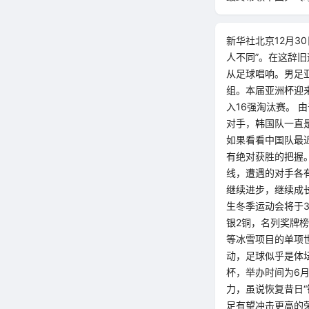
新华社北京12月3
人不同”。在这辞旧
从足球唱响。男足
组。本届亚洲杯迎
入16强淘汰赛。
对手，韩国队一直
如果看看中国队最
有绝对获胜的把握
线，遭遇的对手各
继续进步，继续成
生冬季运动会将于3
银2铜，名列奖牌
等冰雪项目的单项
动，足球似乎是体
杯，举办时间为6
力，虽说恢复昔日“
足有望冲击更高的