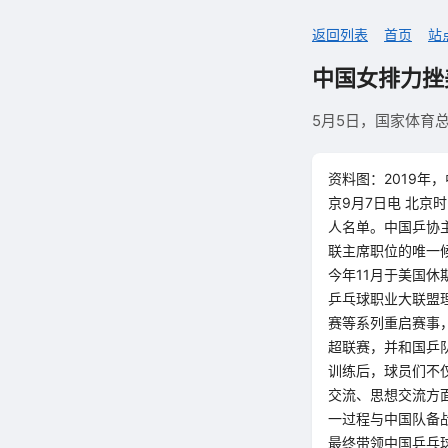
返回列表
首页
站
中国女排力挫
5月5日，国家体育
资料图：2019年
京9月7日电 北
人名单。中国乒协
联主席职位的唯一
今年11月于美国休
乒乓球职业大联盟
赛等系列重启赛事
超联赛，并和国乒
训练后，球员们不
交流、思想交流方
一过程与中国队备
最终带领中国乒乓球