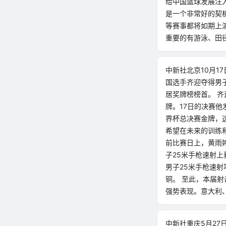
给中国篮球发展注
是一个非常好的契
等赛事都将如期上
重要的有游泳、田
中新社北京10月1
国选手齐迎夺得男
居奖牌榜榜首。 
牌。17日的决赛他
界杯总决赛金牌，
希望在未来的训练
前比赛日上，黄雨婷
子25米手枪速射
男子25米手枪速
铜。 至此，本届
强势表现。意大利
中新社重庆5月27