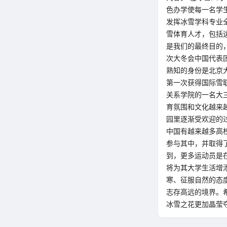
色办学使每一名学
发挥冰雪学科专业
雪体育人才，包括
是我们的最终目的，
次大冬会中国代表
熟知的身份是北京
第一次获得国际雪
关系学院的一名大
育氛围和文化越来
园里逐渐受欢迎的过
中国有越来越多高
参与其中，并取得了
到，更多运动员是
将为其大学生活增
寒、征服自然的态
志存高远的境界。
冰雪之花更加晶莹