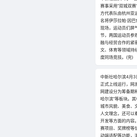
赛事采用“双城双赛
方代表队由杭州亚
名将伊莎拉帕·因
现场，运动员们屏
节，两国运动员参
融与经贸合作的紧
文、体育等领域持续
度同场竞技。(完)
中新社哈尔滨4月3
正式上线运行，网友只
网建设分为筹备期和
哈尔滨”等板块。其
城市风貌、美食、文
人文理念，还可以
开发等方面的内容
赛项目、奖牌榜等
动端适配等功能，浏