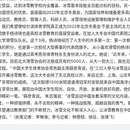
生受益，达到冰雪教学校内全覆盖、冰雪基本技能全员能达标的目标。另
全国领先的优势，直接面向2022年北京冬奥会，为国家培养和储备更多
运动员、教练员、管理人员、科研人员、冰雪场地设施管理和维护专业人员
我们希望使哈尔滨体育学院真正成为2022年北京冬奥会‘不是主场的主力’
团旗手杨诗琦也是高校冰雪教育的直接受益者。在加入大冬会中国代表团
大学滑雪队队长。这个3月，杨诗琦经历了人生中的许多第一次：第一次
联的积分，也是第一次担任大型赛事的代表团旗手。 从小喜欢滑雪的杨诗
三学生，她是通过高考而非体育特长生身份进入的北大。她说：“近年来，
越浓。目前北大滑雪协会的注册成员有约5000人，从大一到大三，我也
程。” 中国大学生体育协会常务副主席薛彦青说，在“三亿人参与冰雪运
校开展冰雪教育，这次大冬会除了东北高校以外，来自北京、上海、山东
非常好的成绩。 “这次取得1500米短道速滑冠军的安凯就来自中国海洋
在享受比赛，展现出中国大学生阳光、自信、开放、友善的良好风貌，他
添精彩一笔。”薛彦青说。 朱志强说：“冰雪运动中蕴含着深厚的文化内涵
度，一种顽强拼搏、永不言败的精神，一种挑战极限、超越自我的勇气，
希望通过教育部门的不断努力，冰雪文化不断深入人心，让冰雪教育在中
夺目。”（执笔记者：李琳海；参与记者：林德韧、徐征、张逸飞）