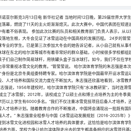
诺亚尔斯克3月13日电 新华社记者 当地时间12日晚，第29届世界大学
克落幕，燃烧了11天的主火炬渐渐熄灭。此次大赛中，中国代表团在短道
中有着不俗表现。 参加此次比赛的队员和相关教育部门负责人表示，从以
校落地生根，大冬会见证了冰雪运动在中国高校的发展历程。 24岁的管
球专业的学生。已是第三次参加大冬会的她告诉记者，从小自己就有从事
冰球在东北的哈尔滨等城市有着非常好的群众基础，小时候很多学校都组建
孩子们自己制作简易球杆，用铁罐头盒子当冰球打。如今，我们不仅在学
也非常重视冰雪文化的教育。”管莹莹说。 哈尔滨体育学院的朱志强是本
个身份是北京冬奥组委特聘专家。哈尔滨体育学院是中国最早开设冰雪运
设、人才培养和国际交流力度在不断加大。朱志强还欣喜地看到，冰雪教育
朱志强说，1956年建校时，哈尔滨体育学院只有“水冰教研室”，当时连滑
成立了冰雪部；2012年，该校成立了以硕士点和博士点培养为主的冬季奥
学历以上学生有6000多名。“我们不仅注重冰雪竞技项目后备人才培养，
雪人才培养计划。随着教育合作的不断推进，中国将会涌现出一批既有国
人才。” 朱志强曾全程参与中国《冰雪运动发展规划（2016-2025年
提到冰雪文化进校园和冰雪人才培养的具体要求，这恰恰是哈尔滨体育学
才培养方面，学校力争让哈尔滨体院走出去的学生都具备相应的冰雪项目基