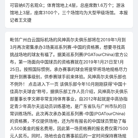
可容纳6万名观众；体育馆地上4层，总座席数1.6万个；游泳
馆地上3层，座席3100个，三个场馆均为大型甲级场馆。 本报
记者王文捷
毗邻广州白云国际机场的风神高尔夫俱乐部将在2019年1月到
3月再次密集承办3场美巡系列赛-中国的资格赛，想要寻找高
挑战场地的球友有福了。据美巡系列赛(PGATourChina)官方公
布，第一场面向中国球员的资格赛就在2019年1月21日至1月
25日。按照国际惯例，承办赛事的球会将提早将场地规格尽力
提升到赛事级别，供参赛球手前来体验。风神高尔夫俱乐部也
不例外！ 点击进入下一页 该俱乐部今年10月刚刚获得“中国十
佳高尔夫球会”称号，据俱乐部工作人员介绍，风神高尔夫俱乐
部董事长李文卿非常支持体育事业，自2012年起就是中高协指
定青少年高尔夫运动员训练基地，是广东省队与广州市队的日
常训练场所。此次再次承办美巡系列赛-中国(PGATourChina)
的资格赛，不仅提供场地，还为所有报名的中国球员赞助了每
人500美金的报名费用，因此第一场资格赛的报名费仅需7500
元人民币。同时，场地也会在赛事前后的一定时间保持赛场规