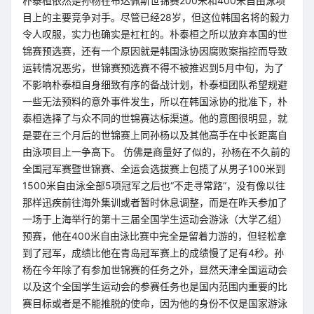
朴泰桓依然是孙杨在布达佩斯世锦赛200米和400米自由泳项
目上的主要竞争对手。尽管已经28岁，但这位韩国名将的毅力
令人叹服，实力也确实是杠杠的。朴泰桓之所以放弃本国的世
锦赛预选赛，还有一个原因就是韩国泳协因腐败案指控而导致
运转情况恶劣，世锦赛预选赛不得不被推迟到5月中旬，为了
不影响朴泰桓自身细致有序的备战计划，朴泰桓团队希望规避
一些无法预料的意外事件发生，所以在韩国泳协的批准下，朴
泰桓选择了与众不同的世锦赛达标渠道。他的意图很明显，就
是要在三个月后的世锦赛上同孙杨以及其他高手在中长距离自
由泳项目上一争高下。 仿佛是商量好了似的，孙杨在不久前的
全国冠军赛暨世锦赛、全运会选拔赛上包揽了从男子100米到
1500米自由泳全部5项冠军之后也“不走寻常路”，没有像以往
那样迅疾前往海外集训或者暂时休息调整，而是在昨天参加了
一场于上海举行的第十三届全国学生运动会游泳（大学乙组）
预赛，他在400米自由泳比赛中完全是留着力游的，但轻松拿
到了冠军，成绩比他在青岛冠军赛上的成绩慢了足有4秒。孙
杨在今年除了有参加世锦赛的任务之外，显然天津全国运动会
以及这个全国学生运动会的参赛任务也是国内范围内重要的比
赛目标或者是不能推脱的使命，因为他的身份不仅是国家游泳