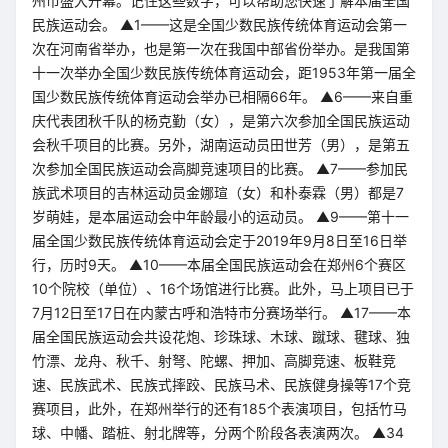
州市盛大开幕。记住这些数字，可以帮助您快速了解本届全国
民族运动会。 ▲1——这是全国少数民族传统体育运动会第一
次在河南省举办，也是第一次在我国中部省份举办。是我国第
十一次举办全国少数民族传统体育运动会，距1953年第一届全
国少数民族传统体育运动会举办已相隔66年。 ▲6——来自重
庆代表团秋千队的杨克勤（女），是第六次参加全国民族运动
会秋千项目的比赛。另外，湖南运动员田世芳（男），是第五
次参加全国民族运动会高脚竞速项目的比赛。 ▲7——参加民
族武术项目的吉林运动员金娜瑄（女）和朴泰霖（男）都是7
岁萌娃，是本届运动会中年龄最小的运动员。 ▲9——第十一
届全国少数民族传统体育运动会定于2019年9月8日至16日举
行，历时9天。 ▲10——本届全国民族运动会在郑州6个赛区
10个院校（单位）、16个场馆进行比赛。此外，马上项目已于
7月12日至17日在内蒙古呼和浩特市分赛场举行。 ▲17——本
届全国民族运动会共设花炮、珍珠球、木球、蹴球、毽球、独
竹漂、龙舟、秋千、射弩、陀螺、押加、高脚竞速、板鞋竞
速、民族武术、民族式摔跤、民族马术、民族健身操等17个竞
赛项目，此外，在郑州举行的还有185个表演项目，包括竹马
球、中幡、踏桩、射北牌等，分两个阶段各表演两次。 ▲34