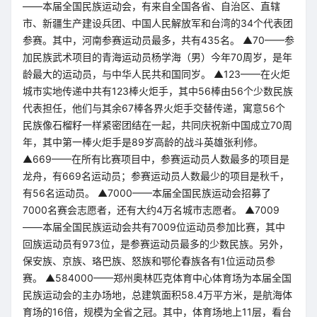
——本届全国民族运动会，有来自全国各省、自治区、直辖
市、新疆生产建设兵团、中国人民解放军和台湾的34个代表团
参赛。其中，河南参赛运动员最多，共有435名。 ▲70——参
加民族武术项目的青海运动员杨学海（男）今年70周岁，是年
龄最大的运动员，与中华人民共和国同岁。 ▲123——在火炬
城市实地传递中共有123棒火炬手，其中56棒由56个少数民族
代表担任，他们与其余67棒各界火炬手交替传递，寓意56个
民族像石榴籽一样紧密团结在一起，共同庆祝新中国成立70周
年，其中第一棒火炬手是89岁高龄的战斗英雄张利修。
▲669——在所有比赛项目中，参赛运动员人数最多的项目是
龙舟，有669名运动员；参赛运动员人数最少的项目是秋千，
有56名运动员。 ▲7000——本届全国民族运动会招募了
7000名赛会志愿者，还有大约4万名城市志愿者。 ▲7009
——本届全国民族运动会共有7009位运动员参加比赛，其中
回族运动员有973位，是参赛运动员最多的少数民族。另外，
保安族、京族、珞巴族、怒族和鄂伦春族各有1位运动员参
赛。 ▲584000——郑州奥林匹克体育中心体育场为本届全国
民族运动会的主办场地，总建筑面积58.4万平方米，是航海体
育场的16倍，规模为全省之冠。其中，体育场地上11层，看台