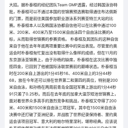
大招。据朴泰桓的经纪团队Team GMP透露，经过韩国泳协特
批，朴泰桓可以不通过本国的世锦赛预选赛取得通往布达佩斯
的门票，而是前往美国参加职业游泳系列赛亚特兰大站的比
赛。朴泰桓本人以及韩国泳协都自信他可以在比赛中通过100
米、200米、400米乃至1500米自由泳四个自由泳比赛的A
标，从而取得世锦赛的参赛资格。 朴泰桓及其团队的这种自信
来自于他在去年年底两项重要比赛中的突出表现。尽管里约奥
运会时朴泰桓匆忙复出没有取得什么像样的成绩，但在11月的
东京游泳亚锦赛上，由于孙杨的缺席，朴泰桓在这次比赛中独
揽四金，已回到了他被国际泳联禁赛前的巅峰状态。朴泰桓当
时在200米自上游出的1分45秒16、400米自上的3分44秒
68，放在今年还可以排在世界第二和第四的高位，特别是200
米自由泳，和孙杨在两周前青岛全国冠军赛上游出的1分44秒
91只差了0.25秒。而后在去年底的加拿大温莎短池世锦赛上，
面对着世界众多高手的激烈竞争和挑战，朴泰桓又夺得了200
米、400米和1500米自由泳三项冠军，其中在1500米自由泳
决赛中还打破了亚洲纪录，并战胜了世界纪录保持者、里约奥
运会该项目冠军、意大利的帕尔特里涅利，堪称经典。应该说