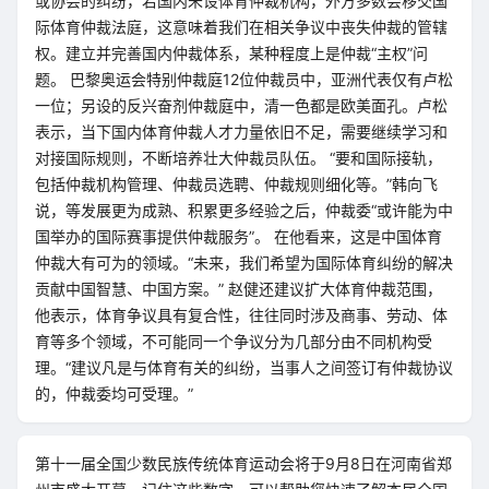
或协会的纠纷，若国内未设体育仲裁机构，外方多数会移交国
际体育仲裁法庭，这意味着我们在相关争议中丧失仲裁的管辖
权。建立并完善国内仲裁体系，某种程度上是仲裁“主权”问
题。 巴黎奥运会特别仲裁庭12位仲裁员中，亚洲代表仅有卢松
一位；另设的反兴奋剂仲裁庭中，清一色都是欧美面孔。卢松
表示，当下国内体育仲裁人才力量依旧不足，需要继续学习和
对接国际规则，不断培养壮大仲裁员队伍。 “要和国际接轨，
包括仲裁机构管理、仲裁员选聘、仲裁规则细化等。”韩向飞
说，等发展更为成熟、积累更多经验之后，仲裁委“或许能为中
国举办的国际赛事提供仲裁服务”。 在他看来，这是中国体育
仲裁大有可为的领域。“未来，我们希望为国际体育纠纷的解决
贡献中国智慧、中国方案。” 赵健还建议扩大体育仲裁范围，
他表示，体育争议具有复合性，往往同时涉及商事、劳动、体
育等多个领域，不可能同一个争议分为几部分由不同机构受
理。“建议凡是与体育有关的纠纷，当事人之间签订有仲裁协议
的，仲裁委均可受理。”
第十一届全国少数民族传统体育运动会将于9月8日在河南省郑