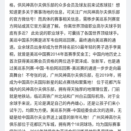
格，供风神高尔夫俱乐部的众多会员及球友前来试炼球技！想
知道更多关于赛事场地的信息，可关注广州风神高尔夫俱乐部
的官方微信号！而具体的赛事相关信息，需移步美巡系列赛官
方网站或其它官方渠道了解。 你离世界顶级职业高尔夫球手到
底有多近？ 此处说的职业球手，可囊括了各国世界顶级球手。
美巡中国系列赛是进军韦伯网巡回赛，最终通向美巡赛的通
道。业余球员出身却成为世界排名前50最年轻的男子选手李昊
桐，就曾是美巡中国赛2014年首赛季奖金王；中国内地历史上
首次获得美巡赛会员资格的两位选手窦泽成、张新军，也是通
过美巡系列赛-中国-韦伯网巡回赛-美巡赛的通道一步步走向最
高舞台！不夸张的说，广州风神高尔夫俱乐部，在2019年，将
成为中国高尔夫国际新星的起点赛场和聚集地！ 位于花都汽车
城内的风神高尔夫俱乐部，拥有得天独厚的地理理位置，门前
就是地铁站，临近高铁广州北站和广州白云国际机场，对于业
余球手来说，无论是满足自己的冉冉雄心，还是让孩子们来小
试牛刀，均颇为方便。美巡系列赛-中国组委会此次的选择，无
疑是给中国高尔夫业界送上诚意的新年礼物！ 广州风神高尔夫
俱乐部位于花都区汽车城，拥有两个18洞球场，均为国际赛事