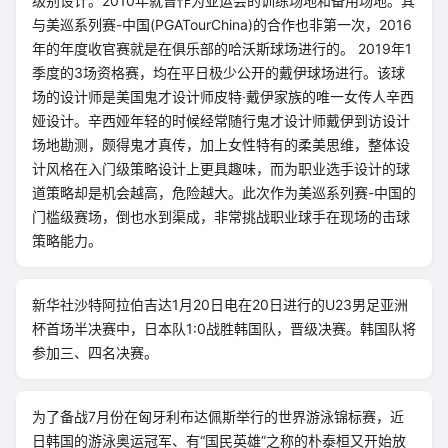
级别设计。2010年就曾作为亚运会的训练场地和备用场地。其
与美巡系列赛-中国(PGATourChina)的合作也非第一次，2016
年的年度收官赛就是在俱乐部的哈沃斯球场进行的。 2019年1
季度的3场资格赛，均在平日极少公开的戴伊球场进行。该球
场的设计师是美国鬼才设计师皮特·戴伊家族的唯一女传人辛西
娅设计。辛西娅年轻的时候经常随行鬼才设计师戴伊到访设计
场地勘测，颇得鬼才真传，加上女性特有的柔美思维，整体设
计风格在入门级策略设计上更具趣味，而为职业选手设计的球
道策略却是机会越高，危险越大。此次作为美巡系列赛-中国的
门槛级赛场，倒也水到渠成，非常挑战职业球手在现场的击球
策略能力。
新华社沙特阿拉伯吉达1月20日电在20日进行的U23男足亚洲
杯首场半决赛中，日本队1:0战胜韩国队，晋级决赛。韩国队将
参加三、四名决赛。
为了备战7月份在匈牙利布达佩斯举行的世界游泳锦标赛，近
日韩国的游泳奥运冠军、有“国民英雄”之称的朴泰桓又开始放