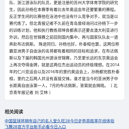
队、浙江游泳队的队员，更是注册的苏州大学体育学院的研究
生，因此孙杨在本赛季有着比去年奥运会年还要繁重的赛程。
反正学生间的比赛他在泳池中也没有什么竞争对手，就当是以
赛代练了。但北青报记者不久前在青岛曾经询问过孙杨下一步
的训练计划，他和执行教练郑坤良都表示还要去澳大利亚进行
外训，然后在世锦赛之前回到国内集中，再与国家队队友一道
奔赴布达佩斯。 殊途同归，孙杨也好，朴泰桓也罢，这两位称
霸亚洲男子自由泳的名将都有着相同的目标和追求，在布达佩
斯以及下届的韩国光州游泳世锦赛，乃至更长远的东京奥运会
上再次夺得金牌，就是这两位杰出运动员的终极理想。在2014
年的仁川亚运会以及2016年的里约奥运会上，孙杨都完胜朴泰
桓，里约之后两人并没有直接交锋。谁才是当今的亚洲男子中
长距离自由泳第一人，7月的布达佩斯，答案就会揭晓。（ 北
京青年报记者 刘 艾林 ）
相关阅读
中国篮球将拥有自己的名人堂
久旺28今日走势高胜率在线体验
飞舞28官方平台新手必看今日入口