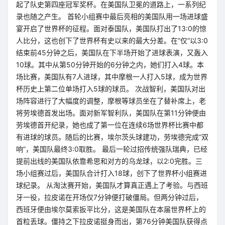
起了队史第四座冠军奖杯。在美国队卫冕的道路上，一系列纪
录也随之产生。 首轮小组赛中最后亮相的美国队用一场进球盛
宴开启了世界杯的征程。面对泰国队，美国队打出了13:0的惊
人比分，这也创下了世界杯有史以来的最大分差。在“仅”以3:0
结束前45分钟之后，美国队在下半场开始了进球表演，又轰入
10球。其中从第50分钟开始的6分钟之内，她们打入4球。本
场比赛，美国队有7人进球，其中摩根一人打入5球，成为世界
杯历史上第二位单场打入5球的球员。 次战智利，美国队对出
场阵容进行了大幅度的调整，摩根等球员坐在了替补席上，老
将劳埃德首发出场。面对新军智利队，美国队在第11分钟便由
劳埃德首开纪录，她也成了第一位在连续6场世界杯比赛中都
有进球的球员。随后的比赛，埃尔茨头球建功，劳埃德完成“双
响”，美国队最终3:0取胜。 最后一轮过招传统强队瑞典，已经
提前出线的美国队依靠希思和对方的乌龙球，以2:0完胜。三
场小组赛过后，美国队合计打入18球，创下了世界杯小组赛进
球纪录。 从淘汰赛开始，美国队才算真正遇上了考验。与西班
牙一役，拉皮诺在开场仅7分钟便打破僵局。但两分钟过后，
西班牙便由埃尔莫索扳平比分，这是美国队在本届世界杯上的
首粒丢球。僵持之下拉皮诺挺身而出，第76分钟美国队获得点