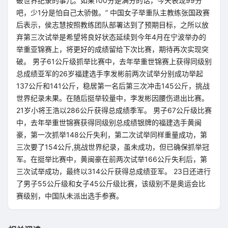
破世界纪录的事儿。如果100分是满分的话，今天表现99分
吧，少1分是怕自己太骄傲。” 中国女子举重队主教练张国政赛
后表示，侯志慧按照教练团队部署达到了预期目标，之所以放
弃第三次试举是希望将良好状态延续到今年4月在宁波举办的
举重亚锦赛上，将更好的成绩留给下次比赛，期待再次实现突
破。 男子61公斤级抓举比赛中，去年举重世锦赛上获得同级别
总成绩亚军的26岁福建选手李发彬前两次试举分别成功举起
137公斤和141公斤，稳居第一名后第三次冲击145公斤，挑战
世界纪录未果。在随后挺举较量中，李发彬因腰伤退出比赛。
21岁小将王浩以286公斤获得总成绩季军。 男子67公斤级比赛
中，去年举重世锦赛获得同级别总成绩银牌的福建选手黄闽
豪，第一次抓举148公斤失利，第二次试举同样重量成功，第
三次要了154公斤,挑战世界纪录，虽未成功，但已确保抓举冠
军。在挺举比赛中，黄闽豪在前两次试举166公斤失利后，第
三次试举成功，最终以314公斤获得总成绩亚军。 23日还进行
了男子55公斤级和女子45公斤级比赛，该级别不是奥运会比
赛级别，中国队未派出选手参赛。