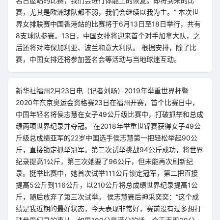
名古屋站的比赛，我们会进行体能上的恢复。即将到来的比
赛，尤其是欧洲球队都不弱，我们会继续以我为主。” 本次世
界女排联赛中国香港站的比赛将于6月13日至18日举行，共有
8支球队参赛。13日，中国女排将迎来首个对手加拿大队，之
后还将对阵保加利亚、波兰和意大利队。 根据安排，除了比
赛，中国女排还将参加签名会等活动与当地球迷互动。
新华社福州2月23日电（记者刘旸）2019年举重世界杯暨
2020年东京奥运会资格赛23日在福州开赛，首个比赛日中，
中国年轻名将侯志慧在女子49公斤级比赛中，打破抓举和总成
绩两项世界纪录并夺冠。 在2018年举重世锦赛获得女子49公
斤级总成绩亚军的22岁中国选手侯志慧第一把轻松举起90公
斤，直接锁定抓举冠军。第二次试举挑战94公斤成功，将世界
纪录提高1公斤，第三次她要了96公斤，但未能再次刷新纪
录。挺举比赛中，她首次试举111公斤锁定冠军，第二把直接
提高5公斤到116公斤，以210公斤将总成绩世界纪录提高1公
斤，随后放弃了第三次试举。 侯志慧赛后神采奕奕：“这个成
绩是我近期的最好状态，今天表现非常好，赛前没有过多想打