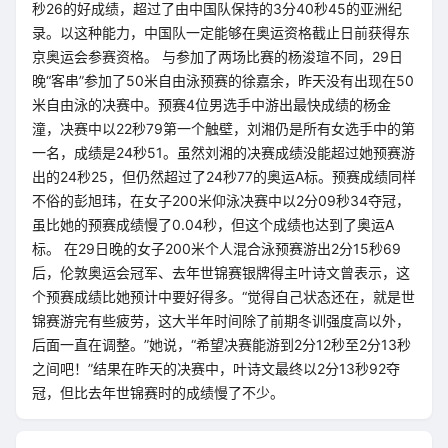
秒26的好成绩，超过了由中国队保持的3分40秒45的亚洲纪
录。以这种能力，中国队一定能够在奥运资格截止日前获得东
京奥运会参赛资格。 与参加了两场比赛的杨浚瑄不同，29日
晚“客串”参加了50米自由泳预赛的徐嘉余，昨天没有出现在50
米自由泳的决赛中。预赛4位男选手中游出最快成绩的杨金
潼，决赛中以22秒79第一个触壁，刘湘仍是所有女选手中的第
一名，成绩是24秒51。虽然刘湘的决赛成绩没能超过她预赛游
出的24秒25，但仍然超过了24秒77的奥运A标。预赛成绩同样
不俗的彭旭玮，在女子200米仰泳决赛中以2分09秒34夺冠，
虽比她的预赛成绩慢了0.04秒，但这个成绩也达到了奥运A
标。 在29日晚的女子200米个人混合泳预赛游出2分15秒69
后，伦敦奥运会冠军、去年世锦赛银牌得主叶诗文曾表示，这
个预赛成绩比她预计中要好得多。“觉得自己状态还在，就是世
锦赛游完有些疲劳，这大半年时间除了前期冬训强度高以外，
后面一直在调整。”她说，“希望决赛能游到2分12秒至2分13秒
之间吧！”结果在昨天的决赛中，叶诗文最终以2分13秒92夺
冠，但比去年世锦赛时的成绩慢了不少。