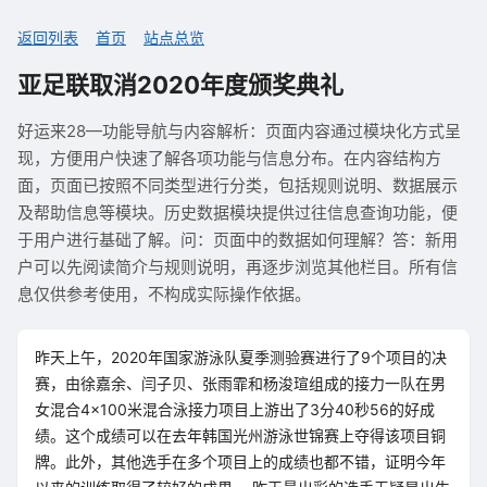
返回列表
首页
站点总览
亚足联取消2020年度颁奖典礼
好运来28—功能导航与内容解析：页面内容通过模块化方式呈
现，方便用户快速了解各项功能与信息分布。在内容结构方
面，页面已按照不同类型进行分类，包括规则说明、数据展示
及帮助信息等模块。历史数据模块提供过往信息查询功能，便
于用户进行基础了解。问：页面中的数据如何理解？答：新用
户可以先阅读简介与规则说明，再逐步浏览其他栏目。所有信
息仅供参考使用，不构成实际操作依据。
昨天上午，2020年国家游泳队夏季测验赛进行了9个项目的决
赛，由徐嘉余、闫子贝、张雨霏和杨浚瑄组成的接力一队在男
女混合4×100米混合泳接力项目上游出了3分40秒56的好成
绩。这个成绩可以在去年韩国光州游泳世锦赛上夺得该项目铜
牌。此外，其他选手在多个项目上的成绩也都不错，证明今年