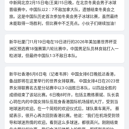
中新网北京2月15日电(王昊)15日晚，在北京冬奥会男子冰球
晋级赛中，中国队以2∶7不敌加拿大队，遗憾结束冬奥会之
旅。这是中国队历史首次参加冬奥会男子冰球比赛，虽然最终
未能取得一场胜利，但比赛中不乏亮点。小伙子们继续加油！
新华社厦门11月19日电在19日进行的2026年美加墨世界杯亚
洲区预选赛18强赛第六轮比赛中，中国男足队员林良铭打入一
粒进球，但最终中国队1:3不敌日本队。
新华社香港6月6日电（记者韦骅）中国女排6日晚抵达香港，
备战即将在这里举行的世界女排联赛。 中国女排4日在2023世
界女排联赛名古屋分站赛中以3:0战胜日本队，以四战全胜的
成绩结束了该站比赛。6日晚8时许，包括主教练蔡斌、队长袁
心玥在内的中国女排队伍现身香港国际机场接机大厅，受到当
地球迷的欢迎。在一个简短的欢迎仪式后，球队乘车离开。 蔡
斌表示，很开心再次回到香港比赛。他说：“我们在机场受到领
导和球迷热情的欢迎。看到这么多球迷，都很高兴。刚刚结束