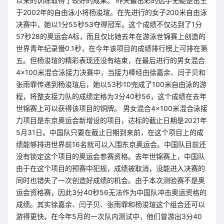
以来的训练取得了较好的成果。 昨天最出彩的选手无疑是出生
于2002年的自由泳小将杨浚瑄。在先进行的女子200米自由泳
决赛中，她以1分55秒53夺得冠军。这个成绩不仅达到了1分
57秒28的奥运会A标，而且仅比她去年在游泳世锦赛上创造的
世界青年纪录慢0.1秒，在今年该项目的成绩排行榜上可排在第
五。但杨浚瑄的精彩表现还没有结束，在最后进行的男女混合
4×100米混合泳接力决赛中，当接力棒经由徐嘉余、闫子贝和
张雨霏传递到杨浚瑄后，她以53秒10完成了100米自由泳的游
程，将整支接力队的成绩定格为3分40秒56，这个成绩在去年
世锦赛上可以获得该项目的铜牌。 男女混合4×100米混合泳接
力项目是东京奥运会新增设的项目，达标的截止日期是2021年
5月31日。中国队只要在截止日期到来前，在这个项目上的成
绩能够排进世界前16名就可以入围东京奥运会。中国队目前还
没有锁定这个项目的奥运会参赛资格。去年世锦赛上，中国队
由于在这个项目的预赛中犯规，成绩被取消，没能进入决赛的
同时也错失了一次创造好成绩的机会。由于本次测验赛不是奥
运会资格赛，因此3分40秒56无法作为中国队冲击奥运资格的
成绩。其实徐嘉余、闫子贝、张雨霏和杨浚瑄这个组合还可以
游得更快，在今年5月的一次队内测试中，他们曾游出3分40