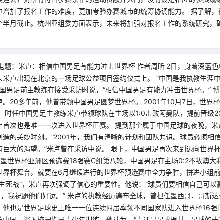
中增加了报名工作的难度，更加考验办赛城市的统筹协调能力。 据了解，
个半月截止。杭州亚组委方面表示，未来将加强对报名工作的系统研究，
。
电题：米卢：相信中国男足有能力冲击世界杯 作者周昕 2日，身着深蓝
人米卢出现在北京的一场足球公益项目签约仪式上。 “中国是我执教生涯
中国男足前主教练在接受采访时说，“相信中国男足有能力冲击世界杯。” 博
。20多年前，他曾带领中国男足圆梦世界杯。 2001年10月7日，世界
，时任中国男足主教练米卢带领球队在主场以1:0击败阿曼队，提前晋级2
上首次也是唯一一次进入世界杯正赛。 提到那个属于中国足球的夜晚，米
创造的美妙时刻。“2001年，我们有清晰的计划和团队共识。球员必须相
有巨大的渴望。”米卢曾在采访中说。 眼下，中国男足再次来到迈向世界杯
美加墨世界杯亚洲区预选赛18强赛C组第八轮，中国男足在主场0:2不敌澳
世界杯舞台，就要在6月继续进行的世界杯预选赛中全力争胜，拼进小组
对“生死战”，米卢再次强调了信心的重要性。他说：“球员们要相信自己可
)，我祝愿他们好运。” 米卢的执教经历遍布全球，曾担任墨西哥、哥斯
他也是世界足球史上唯一一位连续四届率领不同国家队进入世界杯16强的
访中国，深入校园指导青少年训练。他认为，“青训是足球根基，足球的未