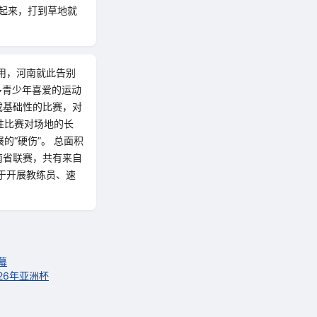
起来，打到草地就
用，河南就此告别
多青少年喜爱的运动
或基础性的比赛，对
性比赛对场地的长
“硬伤”。 总面积
南省联赛，共有来自
于开展教练员、速
幕
26年亚洲杯