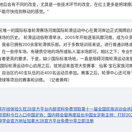
草地后会有不同的改变，尤其是一些技术环节的改变，在红土更多是把球撩
不能尽快找到移动的感觉。”
地区唯一的国际标准轮滑赛场河南国际轮滑运动中心在黄河岸边正式揭牌启
赛场的历史。 轮滑运动俗称滑旱冰，2005年开始逐渐风靡河南，成为众
，我省已拥有200余家轮滑俱乐部。对于多数培训班来说，进行普通训练
，在一些停车场、有硬质空地的场所或私人溜冰场即可。相比之下，专业
有着更高的要求，于是，缺少国际标准场地，一直是阻碍河南轮滑运动发展的
河南国际轮滑运动中心启用之后，就将迎来首项大型赛事：仙客·宝石家族河
、自治区约40支队伍的近400名运动员参加。赛事之后，轮滑中心还可用
滑球等项目的赛事和训练。（记者黄晖）
率在线体验
久旺28官方平台内部资料免费领取
第十一届全国民族运动会闭
部资料今日入口
中国足协：国内转会窗再度延长
中国女足新主帅：打好20
钟学会官方地址
加拿大28官方平台免费分享立即注册