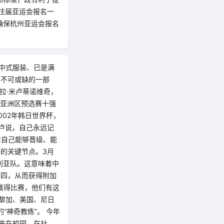
往届亚运会报名一
确保杭州亚运会报名
色中式服装、已是满
中不可或缺的一部
拉·米卢蒂诺维奇，
杯亚洲区预选赛十强
002年韩日世界杯，
卢说，自己永远记
信自己能够晋级、能
的关键节点。3月
大利亚队。这意味着中
前四，从而获得附加
以赢得比赛，他们有这
达黎加、美国、尼日
“神奇教练”。 今年
来在校园、在社