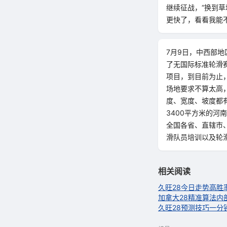
继续征战，“换到
更快了，看看我能
7月9日，中西部
了无国际标准轮滑
项目，到目前为止
场地要求不算太高
度、宽度、坡度都
3400平方米的
全国各省、直辖市
滑队员培训以及轮
相关阅读
久旺28今日走势高胜
加拿大28精准算法内
久旺28预测技巧一分