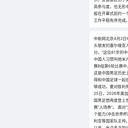
高参与度，也无形
般在开幕式前约一
工作平稳有序完成
中新网北京4月2日
头银发的塞尔维亚
分。”这位81岁的
中国人习惯叫他米卢
赛B组第6轮比赛中
这是中国男足历史
得和中国足球一起
够成功，要对胜利
25日，2026年
国男足想再度登上
赛“入场券”。 面
个能力(冲击世界杯
利亚等国家队主帅。
以来，米卢多次到