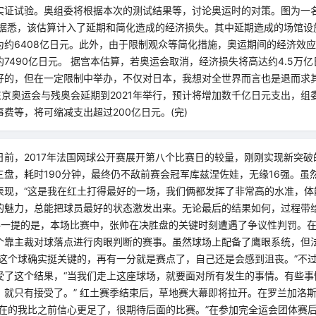
实证试验。奥组委将根据本次的测试结果等，讨论奥运时的对策。图为一名
 据悉，该估算计入了延期和简化造成的经济损失。其中延期造成的场馆设
为约6408亿日元。此外，由于限制观众等简化措施，奥运期间的经济效
7490亿日元。 据宫本估算，若奥运会取消，经济损失将高达约4.5万亿
好的，但在一定限制中举办，不仅对日本，我想对全世界而言也是退而求其
东京奥运会与残奥会延期到2021年举行，预计将增加数千亿日元支出，组
费等，将可缩减支出超过200亿日元。(完)
)日前，2017年法国网球公开赛展开第八个比赛日的较量，刚刚实现新突
三盘，耗时190分钟，最终仍不敌前赛会冠军库兹涅佐娃，无缘16强。虽
表现，“这是我在红土打得最好的一场，我们俩都发挥了非常高的水准，体
的魅力，总能把球员最好的状态激发出来。无论最后的结果如何，过程带
值得一提的是，本场比赛中，张帅在决胜盘的关键时刻遭遇了争议性判罚。
个靠主裁对球落点进行肉眼判断的赛事。虽然球场上配备了鹰眼系统，但
“这个球确实挺关键的，再有一分就是赛点了，自己还是会感到沮丧。”不
受了这个结果，“当我们走上这座球场，就要面对所有发生的事情。有些事
，就只有接受了。” 红土赛季结束后，草地赛大幕即将拉开。在罗兰加洛
现在的我比之前信心更足了，很期待后面的比赛。”在参加完全运会团体赛