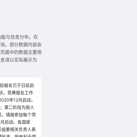
功能与信息分布。在
模块。部分数据内容会
：页面中的数据主要用
信息请以实际展示为
项目报名已于日前启
状，竞赛报名工作
20年12月启动，
月；第二阶段为按人
策，填报参加每个项
3月启动，各国家
亚组委相关负责人表
绩标准，既有利于提