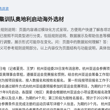
点总览
集训队奥地利启动海外选材
与规则说明：页面内容通过模块化方式呈现，方便用户快速了解各项
已按照不同类型进行分类，包括规则说明、数据展示及帮助信息等
行调整，展示形式可能存在变化。问：页面中的数据如何理解？答
义可参考规则说明部分。以上内容仅为页面结构与功能说明，具体
9日电（记者夏亮、王梦）杭州亚组委29日发布消息称，杭州亚运会参赛
据亚奥理事会章程，遵循亚运会竞赛报名惯例，结合杭州亚运会筹备工作现
为按项目报名、按人数报名和按姓名报名。 第一阶段按项目报名工作于20
委会通过邮件方式向杭州亚组委预报参加的亚运会竞赛项目，为期约2个
021年9月启动，各国家（地区）奥委会根据杭州亚运会小项设置和报名政
人数以及总人数，为期约4个月；第三阶段为按姓名报名，预计于2022年
合参赛条件且完成注册的运动员填写详细个人信息，为期约3个月。 杭州
奥运会，对所有符合参赛条件的运动员敞开大门，没有设定相应的参赛成