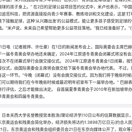
球的孩子身上。” 在2日的足球公益项目签约仪式中，米卢也表示，“中
追觅科技，把资源直接投向青少年赛事、教练培训和文化建设，这是‘打地基
境下接触足球，这种‘从兴趣出发’的公益模式，能让更多孩子感受到足球
。”米卢说，未来自己希望帮助更多公益项目落地。“我已经准备好了。”(
月1日电（记者姬烨、许仕豪）在1日的新闻发布会上，国际奥委会主席巴
下一届冬青奥会举办地还未确定，2024年江原道冬青奥会闭幕式将没有
次不在闭幕式举行会旗交接仪式。 2024年江原道冬青奥会1日闭幕，
接仪式，由国际奥委会主席将会旗交给下届冬青奥会举办地代表。 不过，
有这一环节。“今晚（闭幕式）没有会旗交接仪式，因为我们将于晚些时候
们可以期待我们在今年晚些时候或最迟明年初宣布下一届举办地。” 巴赫
进行评估，之后才能做出决定。 自首届夏季青奥会于2010年在新加坡举
季青奥会和四届冬青奥会。
，日本关西大学名誉教授宫本胜浩(理论经济学)10日公布的估算数据显示
京奥运会和残奥会简化举办，经济损失将达约1.3898万亿日元(约合人民币
21日，东京奥运会和残奥会组织委员会21日在东京向媒体公开了，观众