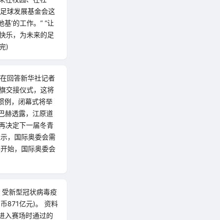
国足球发展基金会这
’的工作。” “让
的快乐，为未来的足
完)
赫在回答新华社记者
会旗交接仪式，这将
按惯例，闭幕式将举
巴赫透露，江原道
再决定下一届冬青
表示，国际奥委会需
办开始，国际奥委会
，受新型冠状病毒疫
871亿元)。 资料
等进入赛场时通过的