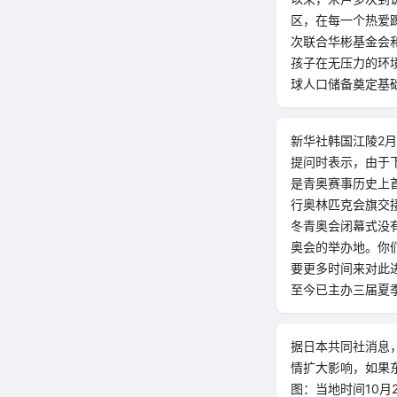
区，在每一个热爱踢
次联合华彬基金会和
孩子在无压力的环
球人口储备奠定基础
新华社韩国江陵2
提问时表示，由于
是青奥赛事历史上首
行奥林匹克会旗交
冬青奥会闭幕式没
奥会的举办地。你
要更多时间来对此
至今已主办三届夏
据日本共同社消息
情扩大影响，如果东
图：当地时间10月