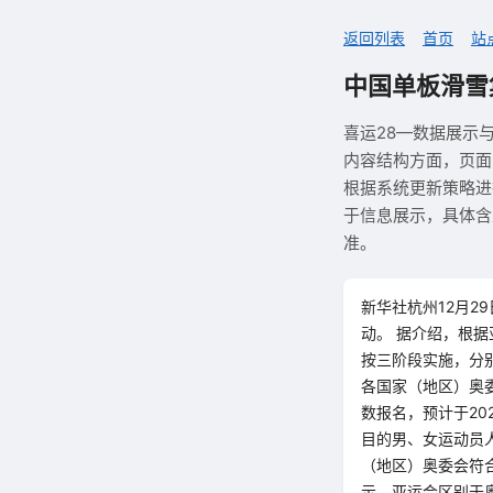
返回列表
首页
站
中国单板滑雪
喜运28—数据展示
内容结构方面，页面
根据系统更新策略进
于信息展示，具体含
准。
新华社杭州12月2
动。 据介绍，根
按三阶段实施，分别
各国家（地区）奥
数报名，预计于2
目的男、女运动员
（地区）奥委会符
示，亚运会区别于