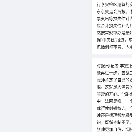
行李安检区运营的
东京奥运会海报。
票支出等损失估计
应合计损失估计为约
然按常规举办是最
据“中央社”报道，
包括调整布置、人事
时报讯(记者 李雯
能再进一步，苦战
张帅肯定了自己的
限。这就是大满贯
非常的开心。” 
中，法网是唯一一
裁行使纠错权力。
帅还是很理智地接
的，既然控制不了
张帅更加自信，“