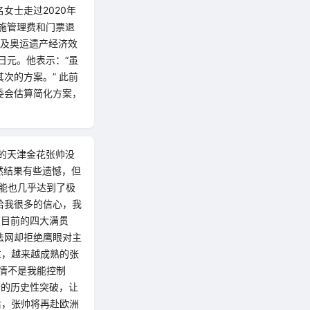
女士走过2020年
施管理费和门票退
应及奥运遗产经济效
日元。他表示：“虽
次的方案。” 此前
委会估算简化方案，
破的天津金花张帅没
然结果有些遗憾，但
能也几乎达到了极
给我很多的信心，我
在目前的四大满贯
法网却拒绝鹰眼对主
过，越来越成熟的张
情不是我能控制
斯的历史性突破，让
后，张帅将再赴欧洲