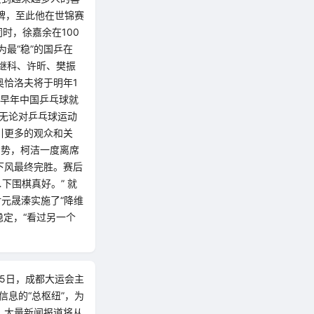
金牌，至此他在世锦赛
时，徐嘉余在100
为最“稳”的国乒在
张继科、许昕、樊振
奥恰洛夫将于明年1
 早年中国乒乓球就
这无论对乒乓球运动
引更多的观众和关
劣势，柯洁一度离席
下风最终完胜。赛后
下围棋真好。” 就
元晟溱实施了“降维
稳定，“看过另一个
25日，成都大运会主
信息的“总枢纽”，为
。大量新闻报道将从