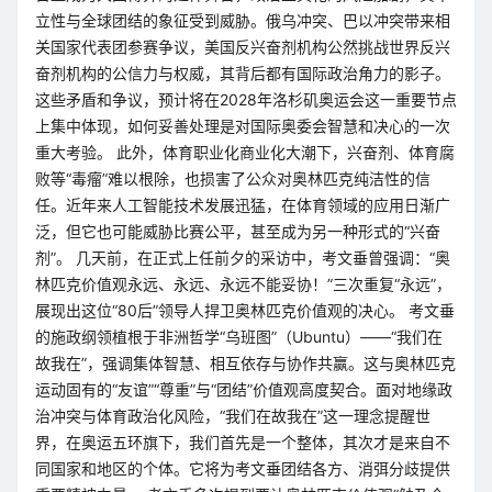
立性与全球团结的象征受到威胁。俄乌冲突、巴以冲突带来相
关国家代表团参赛争议，美国反兴奋剂机构公然挑战世界反兴
奋剂机构的公信力与权威，其背后都有国际政治角力的影子。
这些矛盾和争议，预计将在2028年洛杉矶奥运会这一重要节点
上集中体现，如何妥善处理是对国际奥委会智慧和决心的一次
重大考验。 此外，体育职业化商业化大潮下，兴奋剂、体育腐
败等“毒瘤”难以根除，也损害了公众对奥林匹克纯洁性的信
任。近年来人工智能技术发展迅猛，在体育领域的应用日渐广
泛，但它也可能威胁比赛公平，甚至成为另一种形式的“兴奋
剂”。 几天前，在正式上任前夕的采访中，考文垂曾强调：“奥
林匹克价值观永远、永远、永远不能妥协！”三次重复“永远”，
展现出这位“80后”领导人捍卫奥林匹克价值观的决心。 考文垂
的施政纲领植根于非洲哲学“乌班图”（Ubuntu）——“我们在
故我在”，强调集体智慧、相互依存与协作共赢。这与奥林匹克
运动固有的“友谊”“尊重”与“团结”价值观高度契合。面对地缘政
治冲突与体育政治化风险，“我们在故我在”这一理念提醒世
界，在奥运五环旗下，我们首先是一个整体，其次才是来自不
同国家和地区的个体。它将为考文垂团结各方、消弭分歧提供