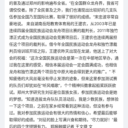
的普及通过郑州的影响遍布全省。“在全国群众龙舟界，我省可
谓佼佼者。除了全民普及之外，我们也涌现出比较好的几支队
伍参加全国乃至国际比赛，取得了很好的成绩。”宋忠波非常自
豪地说。 来自湖南岳阳教育体育局的王建农，从2003年已是
连续四届全国民族运动会龙舟项目比赛的裁判长，2011年独竹
漂正式成为全国民族运动会竞赛项目后，王建农也连续两届担
任这个项目的裁判长。借今年全国民族运动会龙舟和独竹漂裁
判员培训班开班之际，王建农昨天出现在龙湖，他送上了对大
会的祝福：“这次全国民族运动会是第一次在中部地区举办，通
过我在这里的感受，相信本届运动会一定会圆满成功，也相信
龙舟和独竹漂这两个项目在中原大地会得到更大的推广。” 不
知疲倦的大风丝毫没有停止发泄的迹象，但来这里参加测试赛
的队员们却犹如在“听风唱歌”，个个精神抖擞拿起船桨跃跃欲
试。郑州大学研究生刘征是位苗族女孩，参加民族运动会是她
的梦想。“知道选拔龙舟队队员活动后，我是少数民族，想体验
一下这个项目，之前在家乡经常看到这种活动，但没有参与
过。我对参加民族运动会有很大的热情和信心，希望最后能够
取得好的成绩。”刘征的脸上写满兴奋和期待。“尽力就好！”最
后的四个字铿锵有力。 郑报融媒记者 王文捷 文