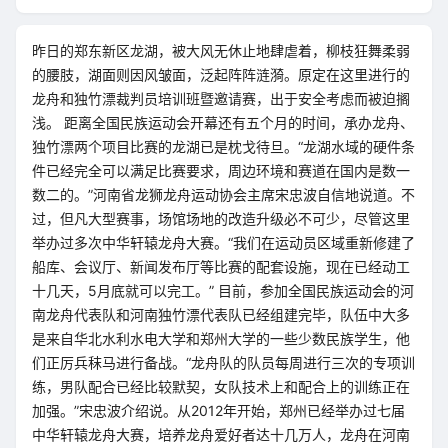
昨日的郑东新区龙湖，被大风无休止地肆虐着，柳枝狂舞柔弱
的腰肢，湖面则因风皱面，泛起阵阵涟漪。原定在这里进行的
龙舟和独竹漂裁判员培训班暨邀请赛，出于安全考虑而被迫搁
浅。 距离全国民族运动会开幕还有五个月的时间，承办龙舟、
独竹漂两个项目比赛的龙湖已是枕戈待旦。“龙湖水域的硬件条
件已经完全可以满足比赛要求，周边环境和赛道在国内是数一
数二的。”河南省龙狮龙舟运动协会主席宋忠波自信地说道。不
过，但凡大型赛事，场馆场地的改造升级必不可少，尽管这里
举办过多次中华轩辕龙舟大赛。“我们在运动员区域重新修建了
船库、会议厅、新闻发布厅等比赛的配套设施，现在已经动工
十几天，5月底就可以完工。” 目前，参加全国民族运动会的河
南龙舟代表队和河南独竹漂代表队已经组建完毕，队伍中大多
是来自华北水利水电大学和郑州大学的一些少数民族学生，他
们正厉兵秣马进行备战。“龙舟队的队员每周进行三次的专项训
练，男队配合已经比较默契，女队技术上和配合上的训练正在
加强。”宋忠波介绍说。从2012年开始，郑州已经举办过七届
中华轩辕龙舟大赛，培养龙舟爱好者达十几万人，龙舟在河南