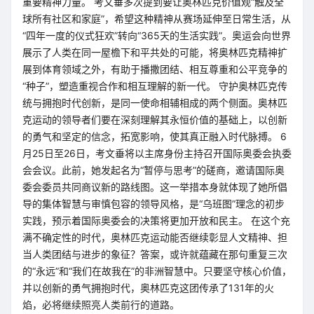
重要精神力量。 考文垂多次提到要让奥林匹克价值观“触及全
球所有社区和家庭”，希望这种精神从赛场延伸至日常生活，从
“四年一度的仪式狂欢”转向“365天的生活实践”。奥运会向世界
展示了人类在同一屋檐下和平共处的可能，将奥林匹克精神扩
展到体育领域之外，有助于播撒团结、相互尊重和公平竞争的
“种子”，塑造重视合作和相互理解的新一代。 守护奥林匹克传
统与拥抱时代创新，是同一使命相辅相成的两个侧面。奥林匹
克运动的领导者们要在深刻理解其永恒价值的基础上，以创新
的勇气和坚定的信念，拓宽影响，使其真正融入时代脉搏。 6
月25日至26日，考文垂将以主席身份主持召开国际奥委会执委
会会议。此前，她发起名为“暂停与思考”的磋商，邀请国际奥
委会委员共同商议新的路线图。这一举措本身就体现了她所倡
导的集体智慧与审慎包容的领导风格，是“乌班图”理念的初步
实践，预示着国际奥委会的决策将更加开放和民主。 在这个充
满不确定性的时代，奥林匹克运动能否继续彰显人文精神、担
当人类团结与进步的象征？答案，或许就蕴藏在那句重复三次
的“永远”和“我们在故我在”的非洲智慧中。只要坚守核心价值，
并以创新的勇气拥抱时代，奥林匹克这团传承了131年的火
焰，必将继续照亮人类前行的道路。