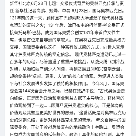
新华社北京6月23日电题：交接仪式背后的奥林匹克传承与责
任 新华社记者高鹏、姬烨、单磊 6月23日，国际奥林匹克日。
131年前的这一天，顾拜旦在巴黎索邦大学点燃了现代奥林匹
克运动的复兴之火；131年后，津巴布韦的柯丝蒂·考文垂正式
接替托马斯·巴赫，成为国际奥委会创立131年来首位女性主
席，也是首位来自非洲的掌舵人。 在奥林匹克日完成最高权力
交接，国际奥委会以这样一种富有仪式感的方式，向世人宣示
其守护奥林匹克传统的坚定信念。 现代奥林匹克运动已走过一
百多年的历程，尽管遭遇了重重严峻挑战，从战火纷飞到冷战
对峙，从濒临破产到少人问津，再到贪腐丑闻和兴奋剂泛滥，
却始终秉持“卓越、尊重、友谊”的核心价值观，为促进人类和
平与社会发展进步发挥了独特的积极作用。 今年3月，国际奥
委会第144次全会开幕之际，巴赫在致辞中说：“古代奥运会走
向终结，正是因为政治和商业利益占据了主导地位，将体育的
价值观挤到了一边……顾拜旦复兴奥运会的核心，正是体育的
价值观及其塑造更美好世界的愿景。”这番话既是对奥林匹克历
史的深刻总结，更是对奥林匹克未来的警示。 考文垂接手的国
际奥委会，正处于冷战后最复杂的地缘政治十字路口。奥运会
日益成为大国博弈的延伸舞台，政治工具化的风险加剧，其中