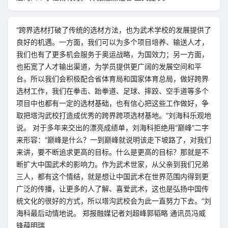
“跨界选材打破了传统的选材方法，也为武术学校的发展提供了
良好的机遇。一方面，我们可以为多个项目培养、输送人才，
我们也有了更多机会服务于奥运战略，为国效力；另一方面，
也拓宽了人才输出渠道，为学员提供更广阔的发展空间和平
台。所以我们会积极配合省体育局和国家体育总局，做好跨界
选材工作，我们在拳击、跆拳道、足球、摔跤、空手道等多个
项目中也都有一定的选材基础，也有信心把这些工作做好，争
取把塔沟武校打造成优秀的跨界跨项选材基地。”刘海科乐观地
说。 对于多年来交出的漂亮成绩单，刘海科拒绝用“巅峰”二字
来形容：“巅峰是什么？一到巅峰就说明该走下坡路了，对我们
来讲，要不断追求更高的目标。什么是更高的目标？那就是不
断扩大中国武术的影响力。作为武术世家，从父亲到我们兄弟
三人，都有这个情结，就是想让中国武术在世界范围内得到更
广泛的传播，让更多的人了解、喜爱武术，这也是弘扬中国传
统文化的很好的方式，所以塔沟武校会为此一直努力下去。”刘
海科最后动情地说。 郑报融媒记者刘超峰郭韬略 通讯员冯威
锋薛明瑞