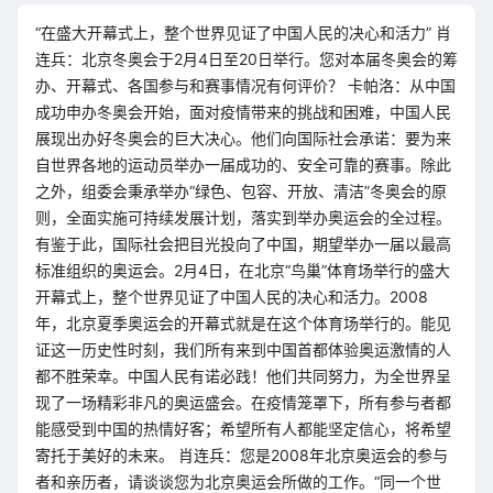
“在盛大开幕式上，整个世界见证了中国人民的决心和活力” 肖
连兵：北京冬奥会于2月4日至20日举行。您对本届冬奥会的筹
办、开幕式、各国参与和赛事情况有何评价？ 卡帕洛：从中国
成功申办冬奥会开始，面对疫情带来的挑战和困难，中国人民
展现出办好冬奥会的巨大决心。他们向国际社会承诺：要为来
自世界各地的运动员举办一届成功的、安全可靠的赛事。除此
之外，组委会秉承举办“绿色、包容、开放、清洁”冬奥会的原
则，全面实施可持续发展计划，落实到举办奥运会的全过程。
有鉴于此，国际社会把目光投向了中国，期望举办一届以最高
标准组织的奥运会。2月4日，在北京“鸟巢”体育场举行的盛大
开幕式上，整个世界见证了中国人民的决心和活力。2008
年，北京夏季奥运会的开幕式就是在这个体育场举行的。能见
证这一历史性时刻，我们所有来到中国首都体验奥运激情的人
都不胜荣幸。中国人民有诺必践！他们共同努力，为全世界呈
现了一场精彩非凡的奥运盛会。在疫情笼罩下，所有参与者都
能感受到中国的热情好客；希望所有人都能坚定信心，将希望
寄托于美好的未来。 肖连兵：您是2008年北京奥运会的参与
者和亲历者，请谈谈您为北京奥运会所做的工作。“同一个世