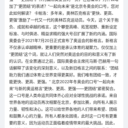
加了“更团结”的表述？“一起向未来”是北京冬奥会的口号，您对
此如何解读？ 卡帕洛：多年来，奥林匹克格言“更快、更高、
更强”激励了一代又一代的奥林匹克运动员。今天，这个关于抱
负、成就和卓越的格言，这个攀登高峰、拓宽视野、重新设定
标准、与时俱进、精益求精的强大号召扩展了新的内涵。国际
奥委会于2021年7月20日正式宣布了奥运会的新格言。新格言
不仅承认卓越精神，更重要的是承认体育的凝聚力。仅仅加上
“更团结”这个词，就让人们突然对奥运会的目的和意义有了新
的认识。在全票通过之前，国际奥委会主席托马斯·巴赫用一句
话解释了该变化的深刻意义，以及新旧格言之间的联系：“团结
助力我们通过体育让世界变得更美好。我们唯有团结一致，才
能更快、更高、更强。” 北京2022年冬奥会的口号“一起向未
来”与新的奥运格言“更快、更高、更强——更团结”紧密契合。
这一口号是人类命运共同体齐心应对全球性挑战的承诺。来自
世界各地的运动员再次相聚在北京，参加比赛，向所有人展示
力量、韧性和决心。这可以给世界各地的人们带来希望、团结
和鼓舞人心的力量。所有人都身处困境，此时这一口号有更重
要的意义，因为运动员正面临着疫情带来的最大挑战。因此，