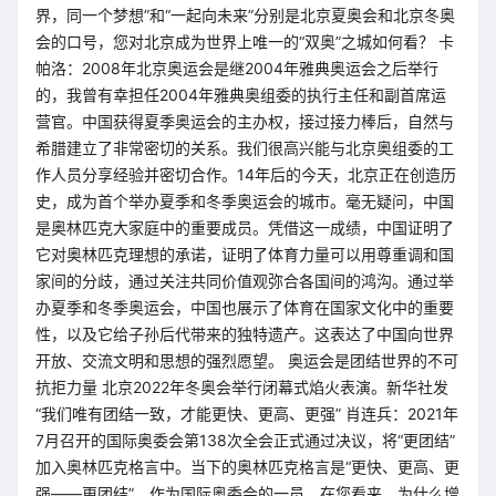
界，同一个梦想”和“一起向未来”分别是北京夏奥会和北京冬奥
会的口号，您对北京成为世界上唯一的“双奥”之城如何看？ 卡
帕洛：2008年北京奥运会是继2004年雅典奥运会之后举行
的，我曾有幸担任2004年雅典奥组委的执行主任和副首席运
营官。中国获得夏季奥运会的主办权，接过接力棒后，自然与
希腊建立了非常密切的关系。我们很高兴能与北京奥组委的工
作人员分享经验并密切合作。14年后的今天，北京正在创造历
史，成为首个举办夏季和冬季奥运会的城市。毫无疑问，中国
是奥林匹克大家庭中的重要成员。凭借这一成绩，中国证明了
它对奥林匹克理想的承诺，证明了体育力量可以用尊重调和国
家间的分歧，通过关注共同价值观弥合各国间的鸿沟。通过举
办夏季和冬季奥运会，中国也展示了体育在国家文化中的重要
性，以及它给子孙后代带来的独特遗产。这表达了中国向世界
开放、交流文明和思想的强烈愿望。 奥运会是团结世界的不可
抗拒力量 北京2022年冬奥会举行闭幕式焰火表演。新华社发
“我们唯有团结一致，才能更快、更高、更强” 肖连兵：2021年
7月召开的国际奥委会第138次全会正式通过决议，将“更团结”
加入奥林匹克格言中。当下的奥林匹克格言是“更快、更高、更
强——更团结”。作为国际奥委会的一员，在您看来，为什么增