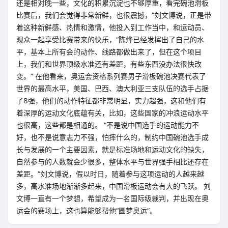
还是相对晚一些，文化的积累沉淀也不够厚重，看完碗池滑板
比赛后，我们会觉得非常新鲜，也很震撼，”刘文博说，正是带
着这种新鲜感、热情和激情，他投入到工作当中，和运动员、
观众一起享受比赛带来的快乐，“陈烨已经发挥出了自己的水
平，基本上所有会的动作、线路都做出来了，但在这个项目
上，我们和世界顶级水准还有差距，有些东西没办法很快改
变。” 在他看来，奥运会资格系列赛男子滑板碗池决赛代表了
世界的最高水平，美国、巴西、澳大利亚三支队伍的选手占据
了8强，他们的动作特征都非常明显，实力超强，这和他们有
着深厚的运动文化底蕴有关，比如，这些国家的冲浪运动水平
也很高，这些都是相通的。 “不是说中国选手的运动能力不
好，也不是说意志力不强，怕摔什么的，制约中国碗池选手成
长与发展的一个主要因素，就是标准场地和运动文化的缺失，
自然参与的人数就会少很多，整体水平与世界强手相比还存在
差距。”刘文博说，假以时日，随着参与这项运动的人越来越
多，高水准场地渐渐多起来，中国滑板运动会有大的飞跃。 刘
文博一直有一个梦想，希望成为一名国际级裁判，并出现在奥
运会的赛场上，这也算能够帮他“圆梦奥运”。