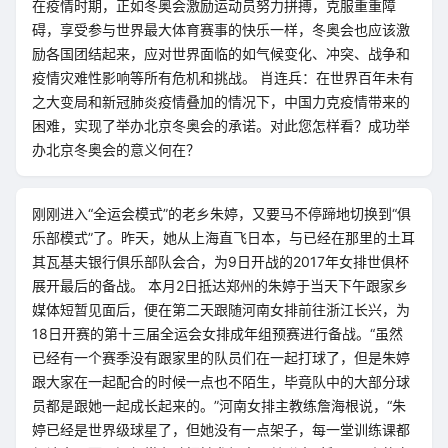
在疫情时期，正如冬奥会激励运动员努力拼搏，克服重重障
碍，享受参与世界最大体育赛事的快乐一样，冬奥会也应该激
励各国团结起来，应对世界面临的如气候变化、冲突、战争和
疫情灾难性影响等所有危机和挑战。 肖连兵：在世界百年未有
之大变局和新冠肺炎疫情叠加的情况下，中国力克疫情带来的
困难，实现了举办北京冬奥会的承诺。对此您怎样看？成功举
办北京冬奥会的意义何在？
刚刚进入“全运会模式”的老乡朱婷，又要马不停蹄地切换到“俱
乐部模式”了。昨天，她从上海直飞日本，与已经在那里的土耳
其瓦基夫银行俱乐部队会合，为9日开战的2017年女排世俱杯
展开最后的备战。 本月2日抵达郑州的朱婷于当天下午跟家乡
媒体短暂见面后，便在第二天跟随河南女排前往浙江长兴，为
18日开赛的第十三届全运会女排成年组预赛进行备战。“虽然
已经有一个赛季没有跟家里的队员们在一起打球了，但是朱婷
跟大家在一起配合的时候一点也不陌生，毕竟队中的大部分球
员都是跟她一起成长起来的。”河南女排主教练詹海根说，“朱
婷已经是世界级球星了，但她没有一点架子，每一堂训练课都