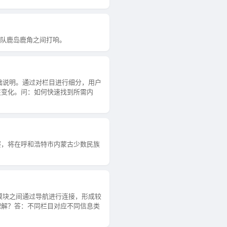
球队鹿岛鹿角之间打响。
础说明。通过对栏目进行细分，用户
在变化。问：如何快速找到所需内
赛，将在呼和浩特市内蒙古少数民族
模块之间通过导航进行连接，形成较
理解？答：不同栏目对应不同信息类