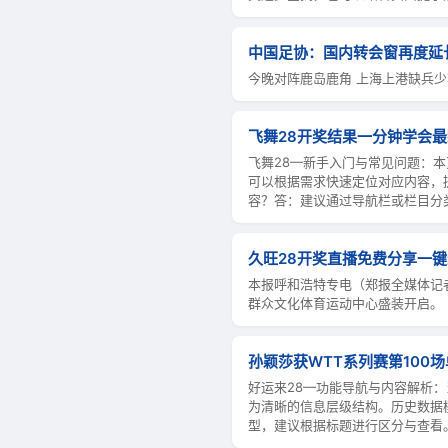
中国足协：国内转会窗再度延
今晚对阵鹿岛鹿角 上海上港缺兵少
飞舞28开奖结果一分钟学会
飞舞28—新手入门与常见问题：
可以根据需求快速定位对应内容，
容？答：建议通过导航栏或栏目分
久旺28开奖直播免费分享一
本报呼和浩特专电（郑报全媒体记
群众文化体育运动中心盛装开启。
孙颖莎获WTT系列赛第100
好运来28—功能导航与内容解析
为清晰的信息层级结构。历史数据
型，建议根据标题进行区分与查看