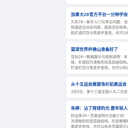
加拿大28官方平台一分钟学
久旺28—新手入门与常见问题：
快速定位对应内容，提高浏览效率
航栏或栏目分类逐步查找，也可以
篮球世界杯佛山准备好了
豆玩28—数据展示与规则说明：
接，形成较为清晰的信息层级结构
栏或栏目分类逐步查找，也可以结
从十五运会展望洛杉矶奥运会
3月5日，第十三届全国人大二次
朱婷：沾了排球的光 愿年轻
好运来28—页面说明与功能介绍
为清晰的信息层级结构。历史数据
类逐步查找，也可以结合页面提示