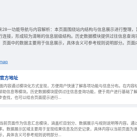
页 · 好运来28—功能导航与内容解析：本页面围绕站内结构与信息展示进行整
行连接，形成较为清晰的信息层级结构。历史数据模块提供过往信息查询
：页面中的数据主要用于信息展示，具体含义可参考规则说明部分。页面
emap
会官方地址
页面内容通过模块化方式呈现，方便用户快速了解各项功能与信息分布。在内容
帮助信息等模块。历史数据模块提供过往信息查询功能，便于用户进行基础了
步查找，也可以结合页面提示进行…
：当前页面作为信息汇总模块，涵盖栏目划分、数据展示与规则说明等内容。通
率。数据展示区域主要用于呈现结果信息及历史记录，具体内容以当前页面为
示，具体含义可参考规则说明部分…