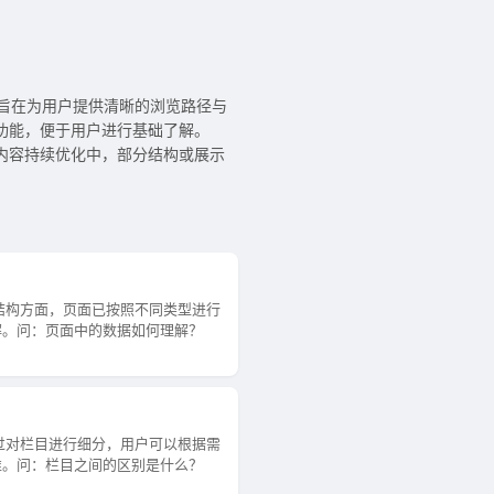
理，旨在为用户提供清晰的浏览路径与
功能，便于用户进行基础了解。
内容持续优化中，部分结构或展示
结构方面，页面已按照不同类型进行
解。问：页面中的数据如何理解？
过对栏目进行细分，用户可以根据需
准。问：栏目之间的区别是什么？