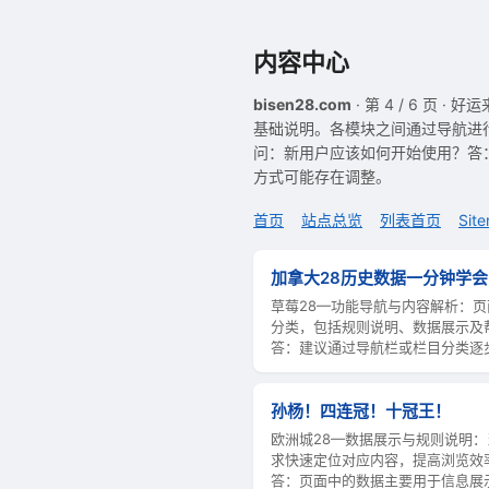
内容中心
bisen28.com
· 第 4 / 6 
基础说明。各模块之间通过导航进
问：新用户应该如何开始使用？答
方式可能存在调整。
首页
站点总览
列表首页
Sit
加拿大28历史数据一分钟学
草莓28—功能导航与内容解析：
分类，包括规则说明、数据展示及
答：建议通过导航栏或栏目分类逐
孙杨！四连冠！十冠王！
欧洲城28—数据展示与规则说明
求快速定位对应内容，提高浏览效
答：页面中的数据主要用于信息展