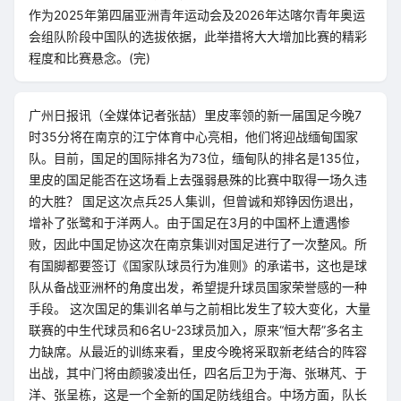
作为2025年第四届亚洲青年运动会及2026年达喀尔青年奥运
会组队阶段中国队的选拔依据，此举措将大大增加比赛的精彩
程度和比赛悬念。(完)
广州日报讯（全媒体记者张喆）里皮率领的新一届国足今晚7
时35分将在南京的江宁体育中心亮相，他们将迎战缅甸国家
队。目前，国足的国际排名为73位，缅甸队的排名是135位，
里皮的国足能否在这场看上去强弱悬殊的比赛中取得一场久违
的大胜？ 国足这次点兵25人集训，但曾诚和郑铮因伤退出，
增补了张鹭和于洋两人。由于国足在3月的中国杯上遭遇惨
败，因此中国足协这次在南京集训对国足进行了一次整风。所
有国脚都要签订《国家队球员行为准则》的承诺书，这也是球
队从备战亚洲杯的角度出发，希望提升球员国家荣誉感的一种
手段。 这次国足的集训名单与之前相比发生了较大变化，大量
联赛的中生代球员和6名U-23球员加入，原来“恒大帮”多名主
力缺席。从最近的训练来看，里皮今晚将采取新老结合的阵容
出战，其中门将由颜骏凌出任，四名后卫为于海、张琳芃、于
洋、张呈栋，这是一个全新的国足防线组合。中场方面，队长