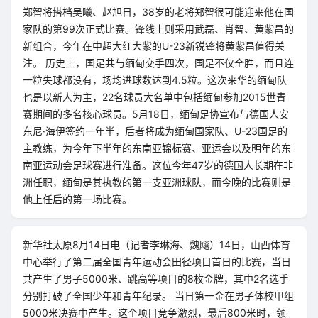
郑智将搭档吴曦、赵旭日，38岁的老将郑智很可能迎来他在国
家队的第99次正式比赛。锋线上则采用武磊、肖智、黄紫昌的
新组合，今年在中超大红大紫的U-23新锐锋将黄紫昌值得关
注。 历史上，国足共与缅甸交手四次，国足不仅全胜，而且连
一粒失球都没有，场均进球数达到4.5粒。这次来华的缅甸队
也是以新人为主，22名球员大名单中包括缅甸参加2015世青
赛期间的多名核心球员。5月18日，缅甸足协宣布与德国人安
东尼·海伊签约一年半，后者将成为缅甸国家队、U-23国足的
主教练，为今年下半年的东南亚锦标赛、亚运会以及明年的东
南亚运动会足球赛进行准备。这位今年47岁的德国人长期在非
洲任职，缅甸是其执教的第一支亚洲球队，而今晚的比赛则是
他上任后的第一场比赛。
新华社太原8月14日电（记者李琳海、魏飚）14日，山西体育
中心举行了第二届全国青年运动会田径项目首日的比赛，当日
共产生了男子5000米、跳高等项目的8枚金牌，其中2名选手
分别打破了全国少年和青年纪录。 当日第一金在男子体校甲组
5000米决赛中产生。这个项目竞争激烈，最后800米时，领