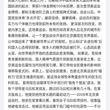
前震人心肺的“奥运三问”，也被视作中国从体育大国到体育强
国跃进的起点：荣获51块金牌和100块奖牌，首次登顶奥运会
金牌榜，都标注着进阶之路上的里程碑式突破。自此以后，中
国竞技体育“多点开花”，屡获佳绩、屡攀高峰，运动员的强劲
实力与个体魅力也得到前所未有的张扬。 更深层次的改变，则
是内里之变。这场奥运会，既将历经改革洗礼后北京的城市形
象推到新巅峰，让一个更加自信开放的北京展现在世界面前，
让中国迎来了“重新被世界认识”的契机，也让经过“长途拉练”后
的国人心态得到舒展，很多人的眼界因此被打开，心态因此更
从容，向世界敞开怀抱的态度因此愈发明确。 如果说，竞技体
育发展到新阶段、国人精神气质提升到新层次是渐变之果，北
京奥运会在最恰当时刻将其引爆，那它带给全民健身的影响则
堪称裂变式的。本质上，促动全民健身，也是北京奥运会的“辐
射力”在民生维度的投射，是这场全球性体育盛会伴生的民生红
利彰显。 套用现在自媒体写作中流行的“我有个朋友”语法，我
有个领导是马拉松发烧友，跑过的马拉松比赛有几十场，在某
次饭局上，他提到他热爱长跑的最初动力——2008年北京奥
运会时，他坐在家里看比赛，看到女子马拉松项目时，就像猛
地被电流击过，他被这项运动寓于低门槛中的包容性——不分