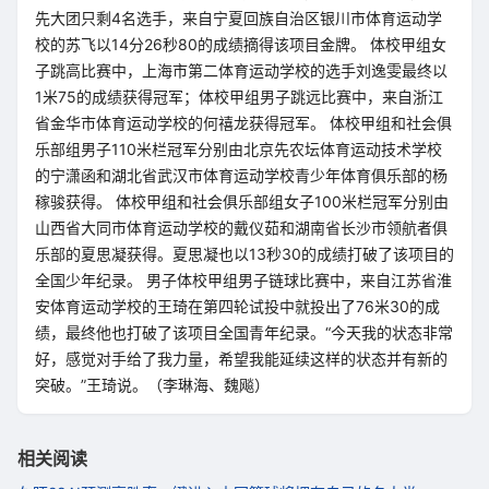
先大团只剩4名选手，来自宁夏回族自治区银川市体育运动学
校的苏飞以14分26秒80的成绩摘得该项目金牌。 体校甲组女
子跳高比赛中，上海市第二体育运动学校的选手刘逸雯最终以
1米75的成绩获得冠军；体校甲组男子跳远比赛中，来自浙江
省金华市体育运动学校的何禧龙获得冠军。 体校甲组和社会俱
乐部组男子110米栏冠军分别由北京先农坛体育运动技术学校
的宁潇函和湖北省武汉市体育运动学校青少年体育俱乐部的杨
稼骏获得。 体校甲组和社会俱乐部组女子100米栏冠军分别由
山西省大同市体育运动学校的戴仪茹和湖南省长沙市领航者俱
乐部的夏思凝获得。夏思凝也以13秒30的成绩打破了该项目的
全国少年纪录。 男子体校甲组男子链球比赛中，来自江苏省淮
安体育运动学校的王琦在第四轮试投中就投出了76米30的成
绩，最终他也打破了该项目全国青年纪录。“今天我的状态非常
好，感觉对手给了我力量，希望我能延续这样的状态并有新的
突破。”王琦说。（李琳海、魏飚）
相关阅读