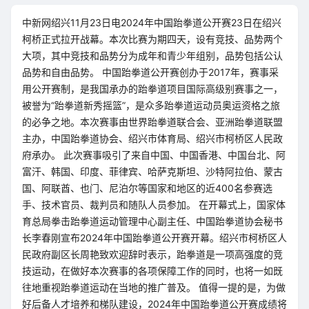
中新网绍兴11月23日电2024年中国跆拳道公开赛23日在绍兴
柯桥正式拉开战幕。本次比赛为期四天，设有竞技、品势两个
大项，其中竞技和品势分为成年和青少年组别，品势包括公认
品势和自由品势。 中国跆拳道公开赛创办于2017年，赛事采
用公开赛制，是我国承办的跆拳道项目国际高级别赛事之一，
被誉为“跆拳道新秀摇篮”，是众多跆拳道运动员奥运资格之旅
的必争之地。本次赛事由世界跆拳道联合会、亚洲跆拳道联盟
主办，中国跆拳道协会、绍兴市体育局、绍兴市柯桥区人民政
府承办。 此次赛事吸引了来自中国、中国香港、中国台北、阿
富汗、韩国、印度、菲律宾、哈萨克斯坦、沙特阿拉伯、蒙古
国、阿联酋、也门、尼泊尔等国家和地区的近400名参赛选
手、技术官员、裁判员和随队人员参加。 在开幕式上，国家体
育总局拳击跆拳道运动管理中心副主任、中国跆拳道协会秘书
长李春刚宣布2024年中国跆拳道公开赛开幕。绍兴市柯桥区人
民政府副区长周艳致欢迎辞时表示，跆拳道是一项高强度的竞
技运动，在做好本次赛事的各项保障工作的同时，也将一如既
往地重视跆拳道运动在当地的推广普及。 值得一提的是，为做
好后备人才培养和梯队建设，2024年中国跆拳道公开赛成绩将