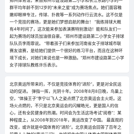
郑州体育馆，来自郑州市建设路第二小学和长江东路小学的一
群平均年龄不到12岁的“未来之星”成为赛场焦点。她们面容稚
嫩却眼神专注，传球、扑救等一系列动作行云流水。这不仅是
一个竞技的赛场，更是她们梦想启航的舞台！ “我练排球大概
有4年时间了，这次能来参加表演赛特别激动！能和队友们一
起为赛场的球员加油很自豪。”郑州市建设路第二小学女子排球
队队员李雨霏说。 “带着孩子们来参加河南省女子排球城市联
赛友谊赛，是给她们提供一个很好的练习平台，而且在这种环
境下成长，对她们来说也是一种激励。”郑州市建设路第二小学
女子排球队教练许乐表示。
北京奥运所带来的，不仅是竞技体育的“进阶”，更是对全民运
动的促进。 弹指一挥，光阴十年。2008年8月8日晚，鸟巢上
空，“体操王子”李宁以飞人之姿点燃了北京奥运会主火炬。这
场火点燃的，不只是北京奥运会的闪耀皓光，更是国人的信
心，还有全民健身的热潮。时间会为生活这场考试“阅卷”：某
种程度上，从2008年到2018年，奥运改变了中国。 最直观的
改变，或许就是中国体育的“进阶”。北京奥运会回答了百年之