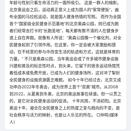
年龄与性别只看生命活力的一面所吸引。 这是一群人的缩影。
北京奥运会之后，运动真正意义上成为国人的“家常便饭”，遍
布全国的马拉松运动，就是国人健身热情的写照。 而作为全国
首个“国家级全民健身示范基地”的北京奥森公园，则已成为跑
者们经常去打卡的“长跑圣地”，每天都有数不清的人在健身步
道上自在奔跑。就像有人所说：“奥森公园像一个催化剂，对全
民健身起到了引领作用。在这里，你一定会被大家激励和感
动，在不经意的参与中改变生活的轨迹和方式，这就是体育的
力量。” 不只是奥森公园，当年奥运会成了许多城市健身设施
兴建和普及的标志性时点，到头来，它留下的很多运动场馆凭
着低成本或免费开放，已成为人们的健身场所，这对冲了掣肘
全民健身的设施资源匮乏难题。 如今十年已经过去，北京又成
功申办2022年冬奥会，成为世界上首个“双奥”城市。从2008
到2022，从夏奥到冬奥，北京的奥运故事在续谱。但一以贯之
的，是它对全民健身运动的促进。 十年风雨，不消初阳。北京
奥运十年，凝合在全民健身之上的热度之变与趋向的不变，是
社会秩序与活力的映射，也是让人乐见的所在。 □仲鸣(媒体
人)