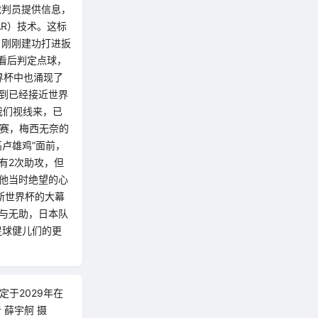
裁判员提供信息，
R）技术。这标
，刚刚建功打进扳
看后判定点球，
界杯中也涌现了
到已经接近世界
我们视线来，已
比赛，梅西无奈的
卢雄鸡”面前，
有2次助攻，但
他当时绝望的心
斯世界杯的大幕
与无助，日本队
足球健儿们的更
于2029年在
薛宇舸 摄