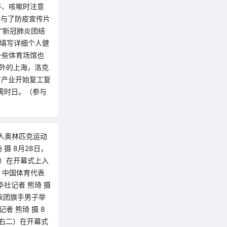
手、咳嗽时注意
参与了防疫宣传片
“新冠肺炎团结
、填写详细个人健
一些体育场馆也
外的上海，洛克
育产业开始复工复
需时日。（参与
疾人奥林匹克运动
摄 8月28日，
）在开幕式上入
日，中国体育代表
社记者 熊琦 摄
代表团旗手男子举
 熊琦 摄 8
上右二）在开幕式