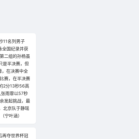
秒11名列男子
泳全国纪录并获
。第二组的孙杨虽
只是半决赛，但
濠，在决赛中全
泳比赛，在半决赛
2分13秒56高
队张雨霏以57秒
嘉余发起挑战，最
赛，北京队于静瑶
 （宁叶涵）
年后再夺世界杯冠