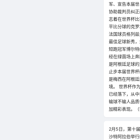
军、宣告本届世
协助裁判员纠正
志着在世界杯比
平比分球的克罗
法国球员格列兹
最佳足球新秀，
短跑冠军博尔特
经在绿茵场上奔
是阿根廷足球的
止步本届世界杯
是梅西在阿根廷
境。 世界杯作
已经落下，从中
输球不输人品质
加精彩表现。（
2月5日，第十
沙特阿拉伯举行