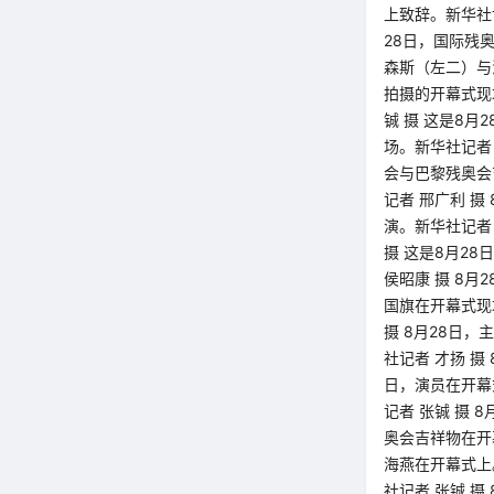
上致辞。新华社记
28日，国际残
森斯（左二）与
拍摄的开幕式现
铖 摄 这是8月
场。新华社记者 
会与巴黎残奥会
记者 邢广利 摄
演。新华社记者
摄 这是8月2
侯昭康 摄 8月
国旗在开幕式现
摄 8月28日
社记者 才扬 摄
日，演员在开幕
记者 张铖 摄 
奥会吉祥物在开
海燕在开幕式上
社记者 张铖 