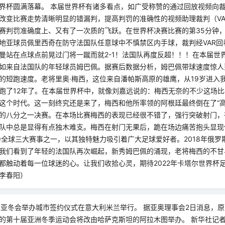
界杯圆满落幕。 本届世界杯有诸多看点，如广受称赞的通过回放视频向
改变比赛走势清晰明显的错漏判，提高判罚的准确性的视频助理裁判（VA
赛判罚准确度上、又有了一次质的飞跃。在世界杯决赛比赛的第35分钟
地亚球员佩里西奇在防守法国队任意球中不慎禁区内手球，裁判经VAR回
曼站在点球点前晃过门将一蹴而就2-1！法国队再度反超！！！在本届世
如来自法国队的年轻球员姆巴佩。据赛后数据分析，姆巴佩带球速度惊人
的短跑速度。老将里奥·梅西，这位来自潘帕斯高原的雄鹰，从19岁进入
跑了12年了。在本届世界杯中，就像刘嘉远说的：梅西无奈的不少这场
这个时代。这一刻终究还是来了，梅西和他所率领的阿根廷最终倒在了“高
的八分之一决赛。在本场比赛梅西的表现已经很不错了，强行突破射门，
队中总是显得有点独木难支。梅西在射门无果后，跪在场边痛苦抱头显现
为全球三大赛事之一，以其独特魅力吸引着广大足球爱好者。2018年俄罗
我们看到了年轻的法国队再次崛起，新秀姆巴佩的涌现，老将梅西的不甘
都触动着每一位球迷的心。让我们收拾心灵，期待2022年卡塔尔世界杯
李春阳）
届亚冬会举办城市签约仪式在意大利米兰举行。 据亚奥理事会2日消息，原定
的第十届亚洲冬季运动会将改由哈萨克斯坦的阿拉木图举办。 新华社记者 