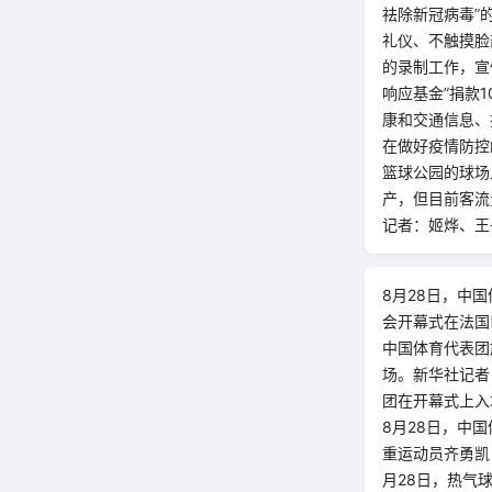
祛除新冠病毒”
礼仪、不触摸脸
的录制工作，宣
响应基金”捐款
康和交通信息、
在做好疫情防控
篮球公园的球场
产，但目前客流
记者：姬烨、王
8月28日，中
会开幕式在法国
中国体育代表团
场。新华社记者 
团在开幕式上入
8月28日，中
重运动员齐勇凯
月28日，热气