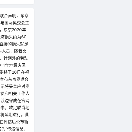
表联合声明，东京
三与国际奥委会主
东京2020年
济损失约为60
直接的损失就是
作人员，随着比
，计划外的劳动
11年地震灾区
委将于26日在福
方宣布东京奥运会
表示将妥善应对奥
动员和相关工作人
席渡边守成在官网
赛事。欧足联当地
赛将延期进行。此
在评估后公布新
名为“传递信息、