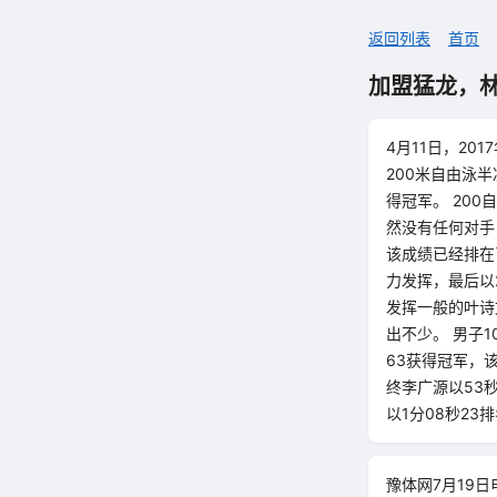
返回列表
首页
加盟猛龙，林书
4月11日，20
200米自由泳
得冠军。 20
然没有任何对手
该成绩已经排在
力发挥，最后以
发挥一般的叶诗
出不少。 男子
63获得冠军，
终李广源以53
以1分08秒23
豫体网7月19日