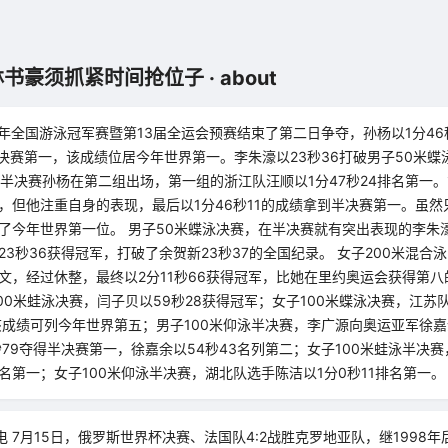
豪须抓紧时间抢位子 · about
17年全国游泳冠军赛暨第13届全运会预赛结束了第二日争夺，孙杨以1分46
半决赛第一，该成绩位居今年世界第一。李朱濠以23秒36打破男子50米蝶
0自半决赛孙杨在第二组出场，第一组的浙江队汪顺以1分47秒24排名第一
，但他注重自身的表现，最后以1分46秒11的成绩拿到半决赛第一。虽然
了今年世界第一位。 男子50米蝶泳决赛，在半决赛就有突出表现的李朱
23秒36获得冠军，打破了余贺新23秒37的全国纪录。 女子200米混合
文，经过休整，最终以2分11秒66获得冠军，比她在里约奥运会获得第八的
100米蛙泳决赛，闫子贝以59秒28获得冠军；女子100米蝶泳决赛，江苏
该成绩可列今年世界第五；男子100米仰泳半决赛，李广源向奥运亚军徐
秒79夺得半决赛第一，徐嘉余以54秒43名列第二；女子100米蛙泳半决
排名第一；女子100米仰泳半决赛，湖北队选手陈洁以1分0秒11排名第一。
电 7月15日，俄罗斯世界杯决赛、法国队4:2战胜克罗地亚队，继1998