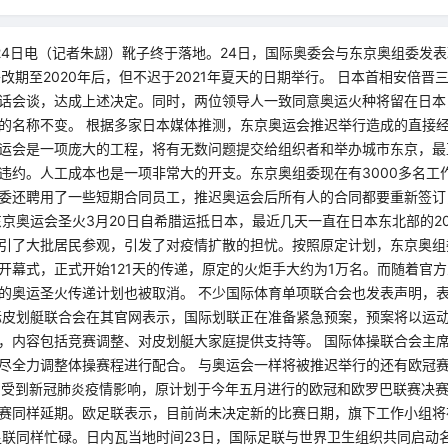
24日电（记者朱翃）靴子终于落地。24日，国际奥委会与东京奥组委发
将改期至2020年后，但不迟于2021年夏天的日期举行。 日本首相安倍晋
话会谈，达成上述决定。同时，两位领导人一致同意奥运火种将留在日本，
的名称不变。 根据多家日本媒体推测，东京奥运会推迟举行造成的直接经
运会是一项庞大的工程，将有无数问题提交给组织者和举办城市东京，最
违约。人工成本也是一项非常大的开支。东京奥组委现在有3000多名工
委还聘用了一些短期合同员工，推迟奥运会后所有人的合同都要重新签订
东京奥运会圣火3月20日自希腊运抵日本，最近几天一直在日本东北部的20
引了大批居民参观，引发了对疫情扩散的担忧。按照原定计划，东京奥组
开幕式，正式开始121天的传递，原定的火炬手大约为1万名。而随着官
的奥运圣火传递计划也被取消。 不少国际体育单项联合会也发表声明，
际皮划艇联合会在其官网表示，国际划联正在准备紧急预案，预案将以运
，内容包括竞赛调整、对皮划艇大家庭提供支持等。 国际体操联合会主
尽全力调整体操赛程进行配合。 与奥运会一样将被推迟举行的还有欧冠
，受到新冠肺炎疫情影响，原计划于今年五月进行的欧冠和欧罗巴联赛决
赛同样延期。欧足联表示，目前尚未决定新的比赛日期，旗下工作小组将
足联同样忙碌。日内瓦当地时间23日，国际足联与世界卫生组织共同启动