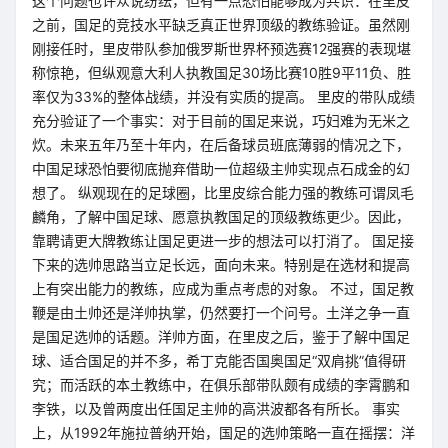
这个问题也许众说纷纭，但有一点恐怕能够成为共识：在里皮
之前，国足的竞技水平缺乏真正世界顶级的教练验证。虽然刚
刚接任时，里皮带队参加俄罗斯世界杯预选赛12强赛的表现堪
称惊艳，但纵观意大利人执教国足30场比赛10胜9平11负、胜
率仅为33%的整体战绩，并没有实质的提高。 里皮的带队成绩
充分验证了一个事实：对于目前的国足来说，巧妇难为无米之
炊。未来五年乃至十年内，在后备球员班底薄弱的情况之下，
中国足球恐怕要彻底抛弃借助一位超级主帅实现点石成金的幻
想了。 纵观现在的足球圈，比里皮综合能力强的教练可谓凤毛
麟角，了解中国足球、愿意执教国足的顶级教练更少。因此，
靠聘请更大牌教练让国足更进一步的想法可以打消了。 国足接
下来的选帅思路当立足长远，面向未来。特别是在选材和提高
上有突出能力的教练，应成为重点考虑的对象。 不过，国足教
鞭是由土帅还是洋帅执掌，仍然要打一个问号。土洋之争一直
是国足选帅的话题。洋帅方面，在里皮之后，鉴于了解中国足
球、适合国足的并不多，希丁克能否国奥国足“双肩挑”值得研
究；而活跃的本土教练中，在俱乐部带队颇有成绩的李霄鹏和
李铁，以及曾两度出任国足主帅的高洪波都各有所长。 事实
上，从1992年施拉普纳开始，国足的选帅策略一直在摇摆：洋